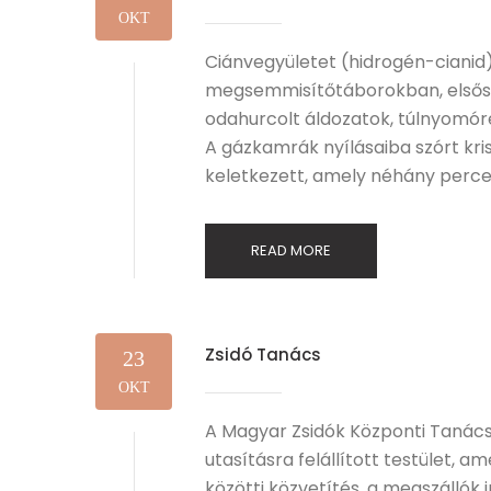
OKT
Ciánvegyületet (hidrogén-cianid) 
megsemmisítőtáborokban, elsős
odahurcolt áldozatok, túlnyomó
A gázkamrák nyílásaiba szórt kr
keletkezett, amely néhány percen
READ MORE
Zsidó Tanács
23
OKT
A Magyar Zsidók Központi Taná
utasításra felállított testület, 
közötti közvetítés, a megszállók 