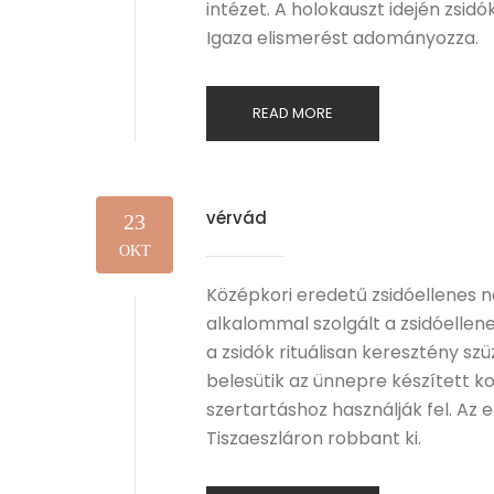
intézet. A holokauszt idején zsid
Igaza elismerést adományozza.
READ MORE
vérvád
23
OKT
Középkori eredetű zsidóellenes n
alkalommal szolgált a zsidóellen
a zsidók rituálisan keresztény s
belesütik az ünnepre készített 
szertartáshoz használják fel. A
Tiszaeszláron robbant ki.