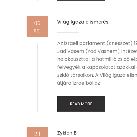
Világ Igaza elismerés
06
JÚL
Az izraeli parlament (Knesszet) 
Jad Vasem (Yad Vashem) Intézetet
holokauszttal, a hatmillió zsidó
felvegyék a kapcsolatot azokkal 
zsidó társaikon. A Világ Igaza elis
útjára Izraelből az
READ MORE
Zyklon B
23