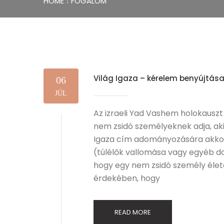
HOME
FOGALOM
Világ Igaza – kérelem benyújtás
06
JÚL
Az izraeli Yad Vashem holokauszt
nem zsidó személyeknek adja, aki
Igaza cím adományozására akkor 
(túlélők vallomása vagy egyéb 
hogy egy nem zsidó személy élet
érdekében, hogy
READ MORE