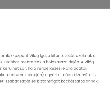
a
 emlékközpont Világ Igaza kitüntetését azoknak a
k zsidókat mentettek a holokauszt idején. A Világ
kerülhet sor, ha a rendelkezésre álló adatok
dokumentumok alapján) egyértelműen bizonyított,
ét, szabadságát és biztonságát kockáztatta annak