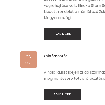
végrehajtása volt. Elnöke Stern 
kiadott rendelet a már létező Zs
Magyarországi
READ MORE
zsidómentés
23
OKT
A holokauszt idején zsidó szárma
megmentésére tett erőfeszítések
READ MORE