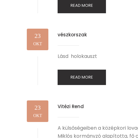
READ MORE
vészkorszak
23
OKT
Lásd holokauszt
READ MORE
Vitézi Rend
23
OKT
A külsőségeiben a középkori lo
Miklós kormányzó alapította, fő 