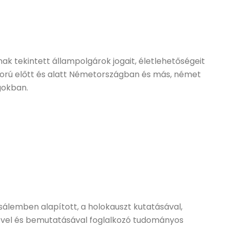
dónak tekintett állampolgárok jogait, életlehetőségeit
áború előtt és alatt Németországban és más, német
gokban.
zsálemben alapított, a holokauszt kutatásával,
sével és bemutatásával foglalkozó tudományos