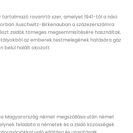
tartalmazó rovarirtó szer, amelyet 1941-től a náci
orban Auschwitz-Birkenauban a százezerszámra
részt zsidók tömeges megsemmisítésére használtak.
istályokból az emberek testmelegének hatására gáz
 belül halált okozott.
csa Magyarország német megszállása után német
amelynek feladata a németek és a zsidó közösségek
információkkal való ellátása és utasításaik