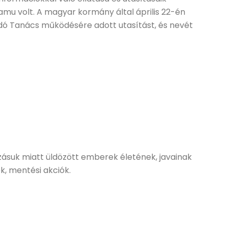
Samu volt. A magyar kormány által április 22-én
idó Tanács működésére adott utasítást, és nevét
zásuk miatt üldözött emberek életének, javainak
, mentési akciók.