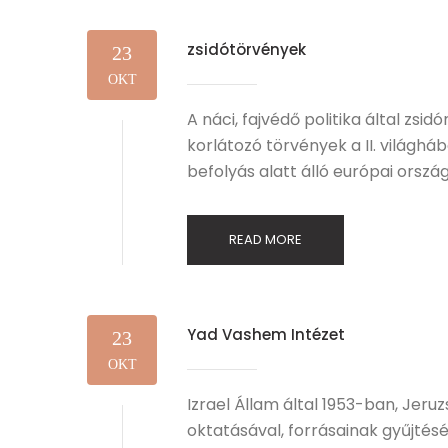
zsidótörvények
23
OKT
A náci, fajvédő politika által zsi
korlátozó törvények a II. világh
befolyás alatt álló európai orszá
READ MORE
Yad Vashem Intézet
23
OKT
Izrael Állam által 1953-ban, Jeru
oktatásával, forrásainak gyűjté