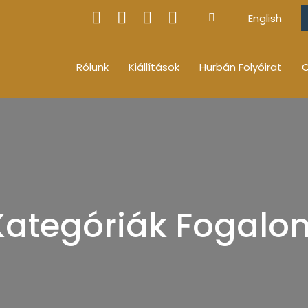
English
Rólunk
Kiállítások
Hurbán Folyóirat
O
Kategóriák Fogalo