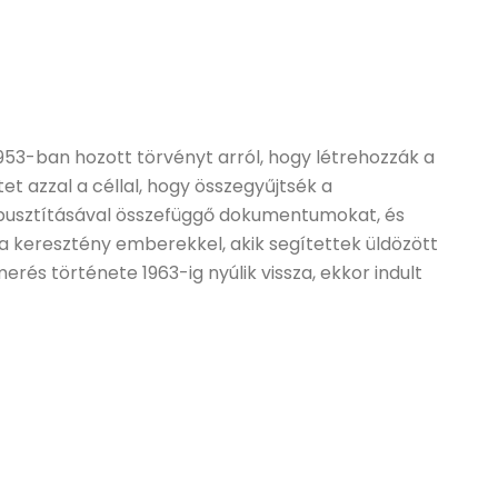
1953-ban hozott törvényt arról, hogy létrehozzák a
 azzal a céllal, hogy összegyűjtsék a
 elpusztításával összefüggő dokumentumokat, és
a keresztény emberekkel, akik segítettek üldözött
merés története 1963-ig nyúlik vissza, ekkor indult