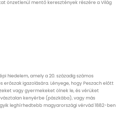
ókat önzetlenül mentő keresztények részére a Világ
épi hiedelem, amely a 20. századig számos
es erőszak igazolására. Lényege, hogy Peszach előtt
züzeket vagy gyermekeket ölnek le, és vérüket
kovásztalan kenyérbe (pászkába), vagy más
z egyik leghírhedtebb magyarországi vérvád 1882-ben