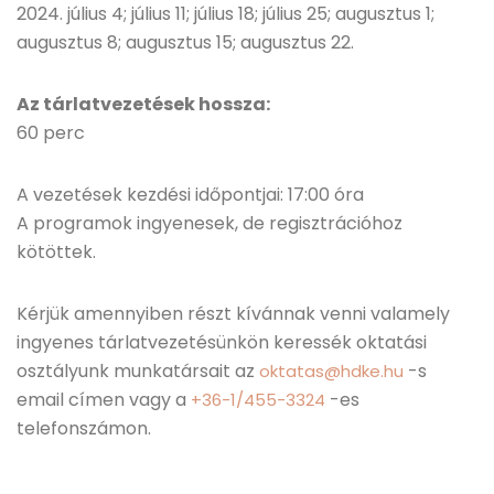
2024. július 4; július 11; július 18; július 25; augusztus 1;
augusztus 8; augusztus 15; augusztus 22.
Az tárlatvezetések hossza:
60 perc
A vezetések kezdési időpontjai: 17:00 óra
A programok ingyenesek, de regisztrációhoz
kötöttek.
Kérjük amennyiben részt kívánnak venni valamely
ingyenes tárlatvezetésünkön keressék oktatási
osztályunk munkatársait az
-s
oktatas@hdke.hu
email címen vagy a
-es
+36-1/455-3324
telefonszámon.