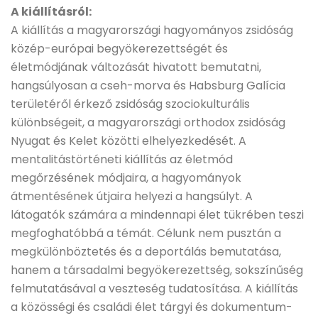
A kiállításról:
A kiállítás a magyarországi hagyományos zsidóság
közép-európai begyökerezettségét és
életmódjának változását hivatott bemutatni,
hangsúlyosan a cseh-morva és Habsburg Galícia
területéről érkező zsidóság szociokulturális
különbségeit, a magyarországi orthodox zsidóság
Nyugat és Kelet közötti elhelyezkedését. A
mentalitástörténeti kiállítás az életmód
megőrzésének módjaira, a hagyományok
átmentésének útjaira helyezi a hangsúlyt. A
látogatók számára a mindennapi élet tükrében teszi
megfoghatóbbá a témát. Célunk nem pusztán a
megkülönböztetés és a deportálás bemutatása,
hanem a társadalmi begyökerezettség, sokszínűség
felmutatásával a veszteség tudatosítása. A kiállítás
a közösségi és családi élet tárgyi és dokumentum-