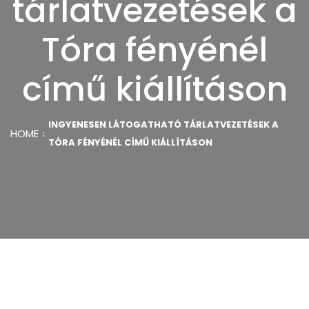
tárlatvezetések a
Tóra fényénél
című kiállításon
INGYENESEN LÁTOGATHATÓ TÁRLATVEZETÉSEK A
HOME
TÓRA FÉNYÉNÉL CÍMŰ KIÁLLÍTÁSON