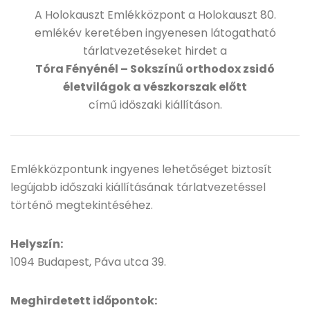
A Holokauszt Emlékközpont a Holokauszt 80.
emlékév keretében ingyenesen látogatható
tárlatvezetéseket hirdet a
Tóra Fényénél – Sokszínű orthodox zsidó
életvilágok a vészkorszak előtt
című időszaki kiállításon.
Emlékközpontunk ingyenes lehetőséget biztosít
legújabb időszaki kiállításának tárlatvezetéssel
történő megtekintéséhez.
Helyszín:
1094 Budapest, Páva utca 39.
Meghirdetett időpontok: