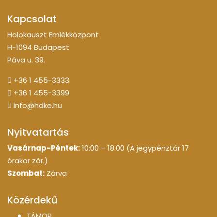
Kapcsolat
Holokauszt Emlékközpont
H-1094 Budapest
Páva u. 39.
+36 1 455-3333
+36 1 455-3399
info@hdke.hu
Nyitvatartás
Vasárnap-Péntek:
10:00 – 18:00 (A jegypénztár 17
órakor zár.)
Szombat:
Zárva
Közérdekű
TÁMOP