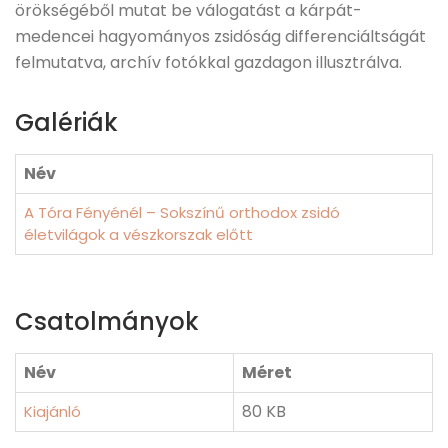
örökségéből mutat be válogatást a kárpát-
medencei hagyományos zsidóság differenciáltságát
felmutatva, archív fotókkal gazdagon illusztrálva.
Galériák
Név
A Tóra Fényénél – Sokszínű orthodox zsidó
életvilágok a vészkorszak előtt
Csatolmányok
Név
Méret
80 KB
Kiajánló