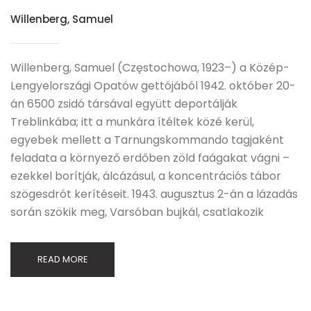
Willenberg, Samuel
Willenberg, Samuel (Częstochowa, 1923–) a Közép-
Lengyelországi Opatów gettójából 1942. október 20-
án 6500 zsidó társával együtt deportálják
Treblinkába; itt a munkára ítéltek közé kerül,
egyebek mellett a Tarnungskommando tagjaként
feladata a környező erdőben zöld faágakat vágni –
ezekkel borítják, álcázásul, a koncentrációs tábor
szögesdrót kerítéseit. 1943. augusztus 2-án a lázadás
során szökik meg, Varsóban bujkál, csatlakozik
READ MORE