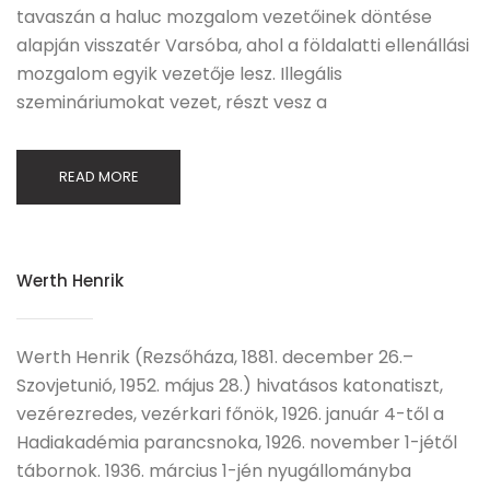
tavaszán a haluc mozgalom vezetőinek döntése
alapján visszatér Varsóba, ahol a földalatti ellenállási
mozgalom egyik vezetője lesz. Illegális
szemináriumokat vezet, részt vesz a
READ MORE
Werth Henrik
Werth Henrik (Rezsőháza, 1881. december 26.–
Szovjetunió, 1952. május 28.) hivatásos katonatiszt,
vezérezredes, vezérkari főnök, 1926. január 4-től a
Hadiakadémia parancsnoka, 1926. november 1-jétől
tábornok. 1936. március 1-jén nyugállományba