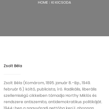
HOME
KI KICSODA
Zsolt Béla
Zsolt Béla (Komárom, 1895. január 8.–Bp., 1949.
február 6.) költő, publicista, író. Radikális, liberális
szellemiségű cikkeiben támadja Horthy Miklós és
rendszere antiszemita, antidemokratikus politikáját.
1944-ben a nagyváradi gettóba kerül, ahonnan