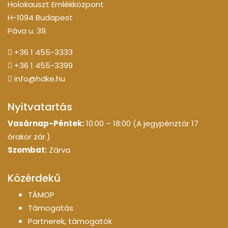
Holokauszt Emlékközpont
H-1094 Budapest
Páva u. 39.
+36 1 455-3333
+36 1 455-3399
info@hdke.hu
Nyitvatartás
Vasárnap-Péntek:
10:00 – 18:00 (A jegypénztár 17
órakor zár.)
Szombat:
Zárva
Közérdekű
TÁMOP
Támogatás
Partnerek, támogatók