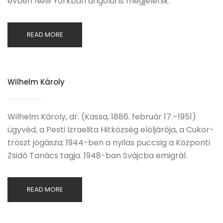
évben New Yorkban angolul is megjelenik.
READ MORE
Wilhelm Károly
Wilhelm Károly, dr. (Kassa, 1886. február 17.–1951)
ügyvéd, a Pesti Izraelita Hitközség elöljárója, a Cukor-
tröszt jogásza; 1944-ben a nyilas puccsig a Központi
Zsidó Tanács tagja. 1948-ban Svájcba emigrál.
READ MORE