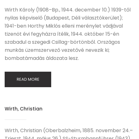
Wirth Károly (1908–Bp., 1944. december 10.) 1939-től
nyilas képviselő (Budapest, Déli választókerület);
1941-ben Horthy Miklós elleni merénylet vádjával
tizenöt évi fegyházra ítélik, 1944. október 15-én
szabadul a szegedi Csillag-börtönből. Országos
munkás üzemszervező vezetővé nevezik ki;
bombatámadás áldozata lesz.
READ MORE
Wirth, Christian
Wirth, Christian (Oberbalzheim, 1885. november 24.–
Trieszt, 1944. május 26.) SS-Sturmbannführer (1943),