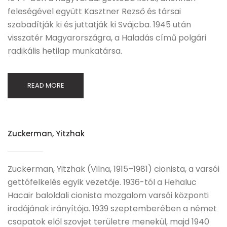
feleségével együtt Kasztner Rezső és társai
szabadítják ki és juttatják ki Svájcba. 1945 után
visszatér Magyarországra, a Haladás című polgári
radikális hetilap munkatársa.
READ MORE
Zuckerman, Yitzhak
Zuckerman, Yitzhak (Vilna, 1915–1981) cionista, a varsói
gettófelkelés egyik vezetője. 1936-tól a Hehaluc
Hacair baloldali cionista mozgalom varsói központi
irodájának irányítója. 1939 szeptemberében a német
csapatok elől szovjet területre menekül, majd 1940