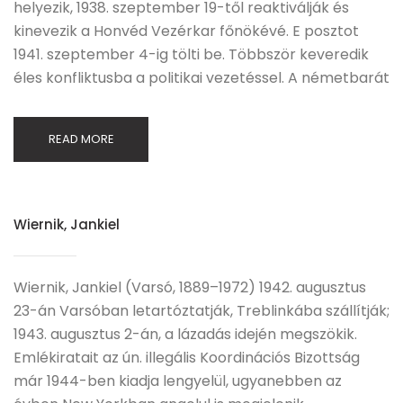
helyezik, 1938. szeptember 19-től reaktiválják és
kinevezik a Honvéd Vezérkar főnökévé. E posztot
1941. szeptember 4-ig tölti be. Többször keveredik
éles konfliktusba a politikai vezetéssel. A németbarát
READ MORE
Wiernik, Jankiel
Wiernik, Jankiel (Varsó, 1889–1972) 1942. augusztus
23-án Varsóban letartóztatják, Treblinkába szállítják;
1943. augusztus 2-án, a lázadás idején megszökik.
Emlékiratait az ún. illegális Koordinációs Bizottság
már 1944-ben kiadja lengyelül, ugyanebben az