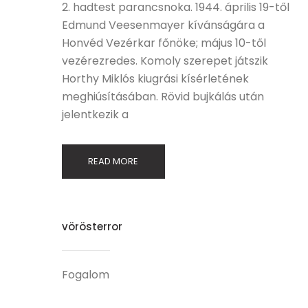
2. hadtest parancsnoka. 1944. április 19-től
Edmund Veesenmayer kívánságára a
Honvéd Vezérkar főnöke; május 10-től
vezérezredes. Komoly szerepet játszik
Horthy Miklós kiugrási kísérletének
meghiúsításában. Rövid bujkálás után
jelentkezik a
READ MORE
vörösterror
Fogalom