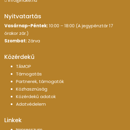
info@hdke.hu
Nyitvatartás
Vasárnap-Péntek:
10:00 – 18:00 (A jegypénztár 17
órakor zár.)
Szombat:
Zárva
Közérdekű
TÁMOP
Támogatás
Partnerek, támogatók
Közhasznúság
Közérdekű adatok
Adatvédelem
Linkek
Impresszum