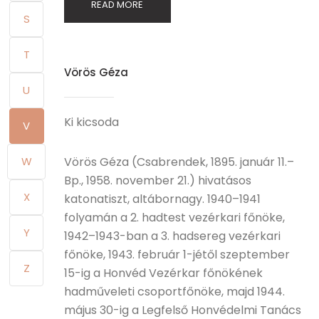
READ MORE
S
T
Vörös Géza
U
Ki kicsoda
V
W
Vörös Géza (Csabrendek, 1895. január 11.–
Bp., 1958. november 21.) hivatásos
X
katonatiszt, altábornagy. 1940–1941
folyamán a 2. hadtest vezérkari főnöke,
Y
1942–1943-ban a 3. hadsereg vezérkari
főnöke, 1943. február 1-jétől szeptember
Z
15-ig a Honvéd Vezérkar főnökének
hadműveleti csoportfőnöke, majd 1944.
május 30-ig a Legfelső Honvédelmi Tanács