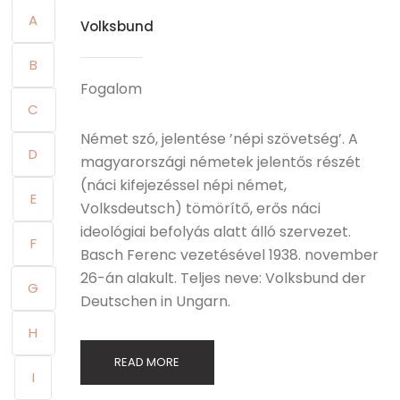
A
Volksbund
B
Fogalom
C
Német szó, jelentése ’népi szövetség’. A
D
magyarországi németek jelentős részét
(náci kifejezéssel népi német,
E
Volksdeutsch) tömörítő, erős náci
ideológiai befolyás alatt álló szervezet.
F
Basch Ferenc vezetésével 1938. november
26-án alakult. Teljes neve: Volksbund der
G
Deutschen in Ungarn.
H
READ MORE
I