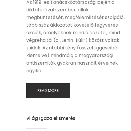
Az 1919-es Tanácsköztársaság idején a
diktatúrával szemben állók
megbüntetését, megfélemlítését szolgáló,
több száz áldozatot követelő fegyveres
akciók, amelyeknek mind áldozatai, mind
végrehajtói (a „Lenin-fiúk”) között voltak
zsidók. Az utóbbi tény (összefüggéseiből
kiemelve) mindmáig a magyarországi
antiszemiták gyakran használt érveinek
egyike.
READ MORE
Világ Igaza elismerés