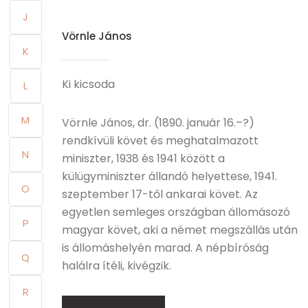
J
Vörnle János
K
Ki kicsoda
L
M
Vörnle János, dr. (1890. január 16.–?)
rendkívüli követ és meghatalmazott
N
miniszter, 1938 és 1941 között a
külügyminiszter állandó helyettese, 1941.
O
szeptember 17-től ankarai követ. Az
egyetlen semleges országban állomásozó
P
magyar követ, aki a német megszállás után
is állomáshelyén marad. A népbíróság
Q
halálra ítéli, kivégzik.
R