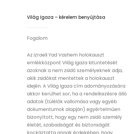
Világ Igaza – kérelem benyújtása
Fogalom
Az izraeli Yad Vashem holokauszt
emlékközpont Világ Igaza kitüntetését
azoknak a nem zsidó személyeknek adja,
akik zsidókat mentettek a holokauszt
idején. A Világ Igaza cím adományozására
akkor kerülhet sor, ha a rendelkezésre álló
adatok (túlélők vallomása vagy egyéb
dokumentumok alapján) egyértelműen
bizonyított, hogy egy nem zsidó személy
életét, szabadságát és biztonságát
kockáztatta annak érdekében, hogy