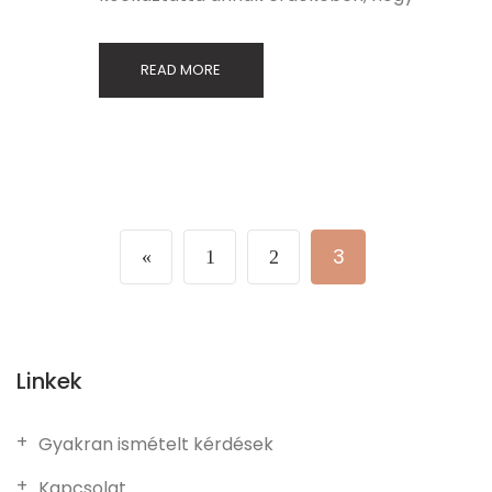
READ MORE
3
«
1
2
Linkek
Gyakran ismételt kérdések
Kapcsolat