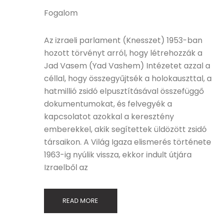
Fogalom
Az izraeli parlament (Knesszet) 1953-ban
hozott törvényt arról, hogy létrehozzák a
Jad Vasem (Yad Vashem) Intézetet azzal a
céllal, hogy összegyűjtsék a holokauszttal, a
hatmillió zsidó elpusztításával összefüggő
dokumentumokat, és felvegyék a
kapcsolatot azokkal a keresztény
emberekkel, akik segítettek üldözött zsidó
társaikon. A Világ Igaza elismerés története
1963-ig nyúlik vissza, ekkor indult útjára
Izraelből az
READ MORE