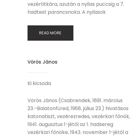
vezértitkára, azután a nyilas puccsig a 7.
hadtest parancsnoka. A nyilasok
READ MORE
Vörös János
Ki kicsoda
Vörös János (Csabrendek, 1891. március
23.–Balatonfüred, 1968. július 23.) hivatásos
katonatiszt, vezérezredes, vezérkari főnök,
1941. augusztus 1-jétől az 1. hadsereg
vezérkari főnöke, 1943. november 1-jétől a