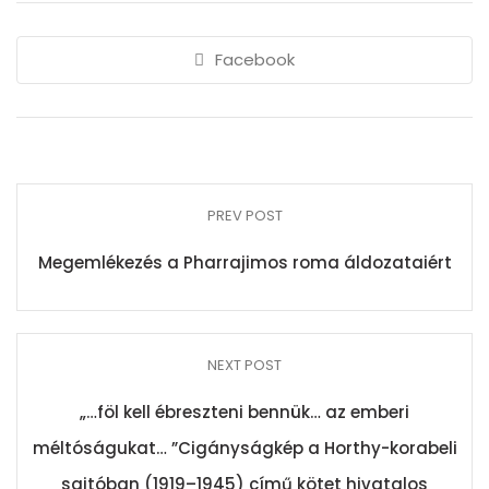
Facebook
PREV POST
Megemlékezés a Pharrajimos roma áldozataiért
NEXT POST
„…föl kell ébreszteni bennük… az emberi
méltóságukat… ”Cigányságkép a Horthy-korabeli
sajtóban (1919–1945) című kötet hivatalos