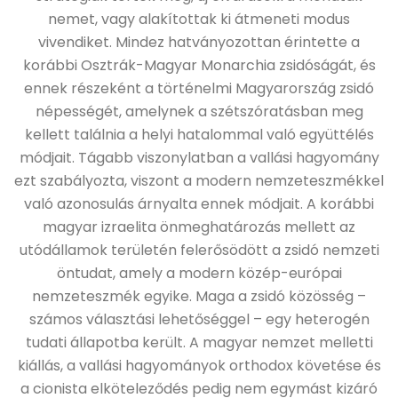
nemet, vagy alakítottak ki átmeneti modus
vivendiket. Mindez hatványozottan érintette a
korábbi Osztrák-Magyar Monarchia zsidóságát, és
ennek részeként a történelmi Magyarország zsidó
népességét, amelynek a szétszóratásban meg
kellett találnia a helyi hatalommal való együttélés
módjait. Tágabb viszonylatban a vallási hagyomány
ezt szabályozta, viszont a modern nemzeteszmékkel
való azonosulás árnyalta ennek módjait. A korábbi
magyar izraelita önmeghatározás mellett az
utódállamok területén felerősödött a zsidó nemzeti
öntudat, amely a modern közép-európai
nemzeteszmék egyike. Maga a zsidó közösség –
számos választási lehetőséggel – egy heterogén
tudati állapotba került. A magyar nemzet melletti
kiállás, a vallási hagyományok orthodox követése és
a cionista elköteleződés pedig nem egymást kizáró