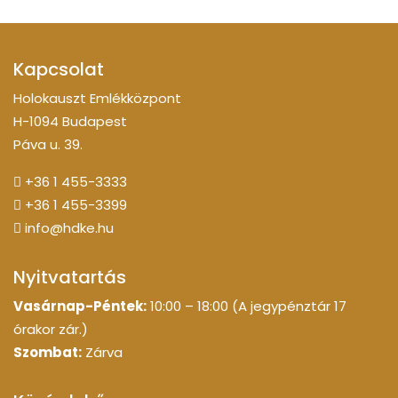
Kapcsolat
Holokauszt Emlékközpont
H-1094 Budapest
Páva u. 39.
+36 1 455-3333
+36 1 455-3399
info@hdke.hu
Nyitvatartás
Vasárnap-Péntek:
10:00 – 18:00 (A jegypénztár 17
órakor zár.)
Szombat:
Zárva