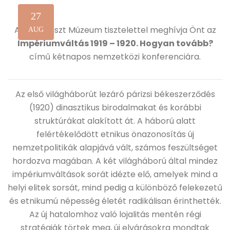
27
A Holokauszt Múzeum tisztelettel meghívja Önt az
AUG
Impériumváltás 1919 – 1920. Hogyan tovább?
című kétnapos nemzetközi konferenciára.
Az első világháborút lezáró párizsi békeszerződés
(1920) dinasztikus birodalmakat és korábbi
struktúrákat alakított át. A háború alatt
felértékelődött etnikus önazonosítás új
nemzetpolitikák alapjává vált, számos feszültséget
hordozva magában. A két világháború által mindez
impériumváltások sorát idézte elő, amelyek mind a
helyi elitek sorsát, mind pedig a különböző felekezetű
és etnikumú népesség életét radikálisan érinthették.
Az új hatalomhoz való lojalitás mentén régi
stratégiák törtek meg, új elvárásokra mondtak