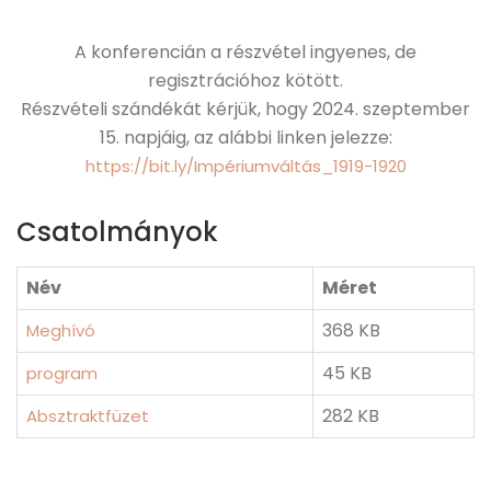
A konferencián a részvétel ingyenes, de
regisztrációhoz kötött.
Részvételi szándékát kérjük, hogy 2024. szeptember
15. napjáig, az alábbi linken jelezze:
https://bit.ly/Impériumváltás_1919-1920
Csatolmányok
Név
Méret
368 KB
Meghívó
45 KB
program
282 KB
Absztraktfüzet