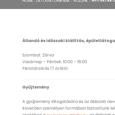
HOME
LÁTOGATÓINKNAK
RÓLUNK
NYITVATART
Állandó és időszaki kiállítás, épületlátog
Szombat: Zárva
Vasárnap – Péntek: 10:00 – 18:00
Pénztárzárás 17 órától
Gyűjtemény
A gyűjtemény látogatására és az áldozati ne
követően személyen formában biztosítunk le
esetében a
, az áldozati
gyujtemeny@hdke.hu