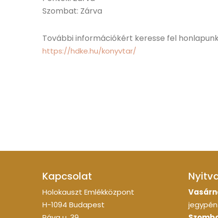
Szombat: Zárva
További információkért keresse fel honlapun
https://hdke.hu/konyvtar/
Kapcsolat
Nyitv
Holokauszt Emlékközpont
Vasárn
H-1094 Budapest
jegypénz
Páva u. 39.
Szomba