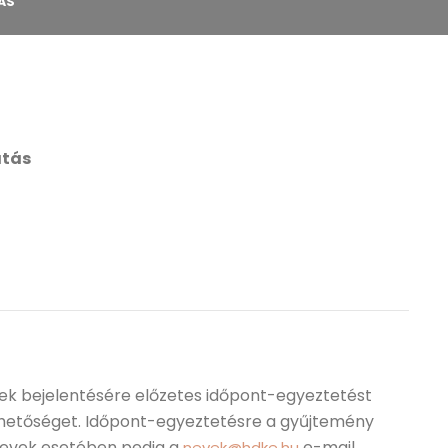
ÁS
atás
vek bejelentésére előzetes időpont-egyeztetést
hetőséget. Időpont-egyeztetésre a gyűjtemény
 nevek esetében pedig a
e-mail
nevek@hdke.hu