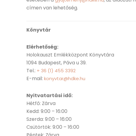
címen van lehetőség.
Könyvtár
Elérhetőség:
Holokauszt Emlékközpont Könyvtára
1094 Budapest, Páva u 39.
Tel.:
+ 36 (1) 455 3392
E-mail:
konyvtar@hdke.hu
Nyitvatartási idő:
Hétfő: Zárva
Kedd: 9:00 – 16:00
Szerda: 9:00 – 16:00
Csütörtök: 9:00 – 16:00
Péntek: Zárva