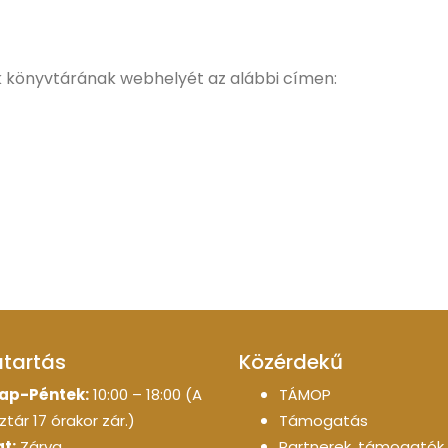
k könyvtárának webhelyét az alábbi címen:
atartás
Közérdekű
ap-Péntek:
10:00 – 18:00 (A
TÁMOP
tár 17 órakor zár.)
Támogatás
t:
Zárva
Partnerek, támogatók