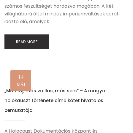
számos feszültséget hordozva magában. A két
világháború által mindez impériumváltások sorát
idézte elő, amelyek
READ MORE
14
MÁJ
„Más faj, más valllás, más sors” – A magyar
holokauszt története című kötet hivatalos
bemutatója
A Holocaust Dokumentációs Központ és