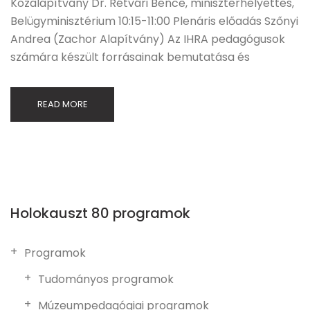
Közalapítvány Dr. Rétvári Bence, miniszterhelyettes,
Belügyminisztérium 10:15-11:00 Plenáris előadás Szőnyi
Andrea (Zachor Alapítvány) Az IHRA pedagógusok
számára készült forrásainak bemutatása és
READ MORE
Holokauszt 80 programok
Programok
Tudományos programok
Múzeumpedagógiai programok