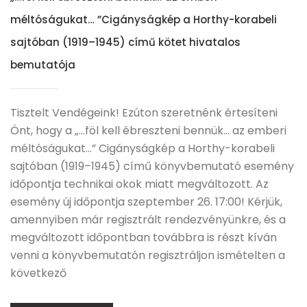
méltóságukat… ”Cigányságkép a Horthy-korabeli
sajtóban (1919–1945) című kötet hivatalos
bemutatója
Tisztelt Vendégeink! Ezúton szeretnénk értesíteni
Önt, hogy a „…föl kell ébreszteni bennük… az emberi
méltóságukat…” Cigányságkép a Horthy-korabeli
sajtóban (1919–1945) című könyvbemutató esemény
időpontja technikai okok miatt megváltozott. Az
esemény új időpontja szeptember 26. 17:00! Kérjük,
amennyiben már regisztrált rendezvényünkre, és a
megváltozott időpontban továbbra is részt kíván
venni a könyvbemutatón regisztráljon ismételten a
következő