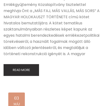
Emlékgyűjtemény Közalapítvány tisztelettel
meghívja Önt a „MÁS FAJ, MÁS VALLÁS, MÁS SORS” A
MAGYAR HOLOKAUSZT TÖRTÉNETE című kötet
hivatalos bemutatójára. A kötet tematikus
szaktanulmányaiban részletes képet kapunk az
egyes hatalmi berendezkedések emlékezetpolitikai
törekvéseiről, a használt fogalmak mögött álló
időben változó jelentésekről, és megtaláljuk a
történeti rekonstrukció igényét is. A magyar
READ MORE
03
MÁJ