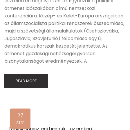
tisztelettel meghívja Önt az Egyházak a politikai
átmenet időszakában című nemzetközi
konferenciára. Közép- és Kelet-Európa országaiban
az államszocialista politikai rendszerek összeomlása,
majd a szövetségi államalakulatok (Csehszlovákia,
Jugoszlávia, Szovjetunió) felbomlása egy új
demokratikus korszak kezdetét jelentette. Az
átmenet gazdasági nehézségei gyorsan
bizonytalanságot eredményeztek. A
READ MORE
27
AUG
„…föl kell ébreszteni bennük… az emberi