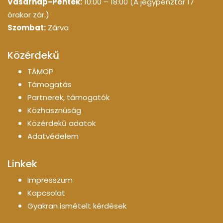
Vasárnap-Péntek:
10:00 – 18:00 (A jegypénztár 17
órakor zár.)
Szombat:
Zárva
Közérdekű
TÁMOP
Támogatás
Partnerek, támogatók
Közhasznúság
Közérdekű adatok
Adatvédelem
Linkek
Impresszum
Kapcsolat
Gyakran ismételt kérdések