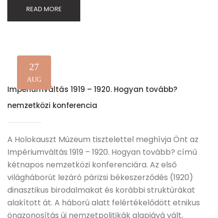
READ MORE
27
AUG
Impériumváltás 1919 – 1920. Hogyan tovább?
nemzetközi konferencia
A Holokauszt Múzeum tisztelettel meghívja Önt az
Impériumváltás 1919 – 1920. Hogyan tovább? című
kétnapos nemzetközi konferenciára. Az első
világháborút lezáró párizsi békeszerződés (1920)
dinasztikus birodalmakat és korábbi struktúrákat
alakított át. A háború alatt felértékelődött etnikus
önazonosítás új nemzetpolitikák alapjává vált,