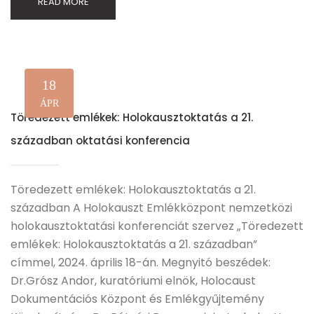
READ MORE
18
ÁPR
Töredezett emlékek: Holokausztoktatás a 21.
században oktatási konferencia
Töredezett emlékek: Holokausztoktatás a 21.
században A Holokauszt Emlékközpont nemzetközi
holokausztoktatási konferenciát szervez „Töredezett
emlékek: Holokausztoktatás a 21. században”
címmel, 2024. április 18-án. Megnyitó beszédek:
Dr.Grósz Andor, kuratóriumi elnök, Holocaust
Dokumentációs Központ és Emlékgyűjtemény