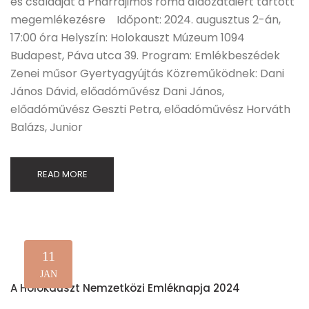
és családját a Pharrajimos roma áldozataiért tartott
megemlékezésre Időpont: 2024. augusztus 2-án,
17:00 óra Helyszín: Holokauszt Múzeum 1094
Budapest, Páva utca 39. Program: Emlékbeszédek
Zenei műsor Gyertyagyújtás Közreműködnek: Dani
János Dávid, előadóművész Dani János,
előadóművész Geszti Petra, előadóművész Horváth
Balázs, Junior
READ MORE
11
JAN
A Holokauszt Nemzetközi Emléknapja 2024