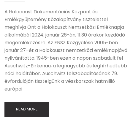
A Holocaust Dokumentációs Központ és
Emlékgyűjtemény Közalapítvány tisztelettel
meghívja Önt a Holokauszt Nemzetközi Emléknapja
alkalmából 2024. január 26-án, 11:30 órakor kezdődő
megemlékezésre. Az ENSZ Közgyűlése 2005-ben
január 27–ét a Holokauszt nemzetközi emléknapjává
nyilvánította. 1945-ben ezen a napon szabadult fel
Auschwitz-Birkenau, a legnagyobb és leghírhedtebb
náci haláltábor. Auschwitz felszabadításának 79.
évfordulóján tisztelgünk a vészkorszak hatmillió
európai
READ MORE