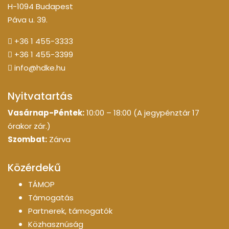
H-1094 Budapest
Páva u. 39.
+36 1 455-3333
+36 1 455-3399
info@hdke.hu
Nyitvatartás
Vasárnap-Péntek:
10:00 – 18:00 (A jegypénztár 17
órakor zár.)
Szombat:
Zárva
Közérdekű
TÁMOP
Támogatás
Partnerek, támogatók
Közhasznúság