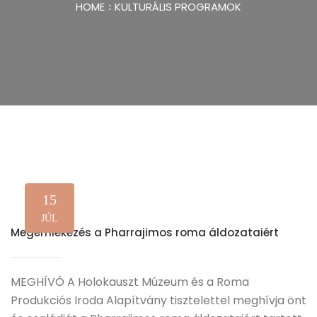
HOME
KULTURÁLIS PROGRAMOK
15
JÚL
Megemlékezés a Pharrajimos roma áldozataiért
MEGHÍVÓ A Holokauszt Múzeum és a Roma
Produkciós Iroda Alapítvány tisztelettel meghívja önt