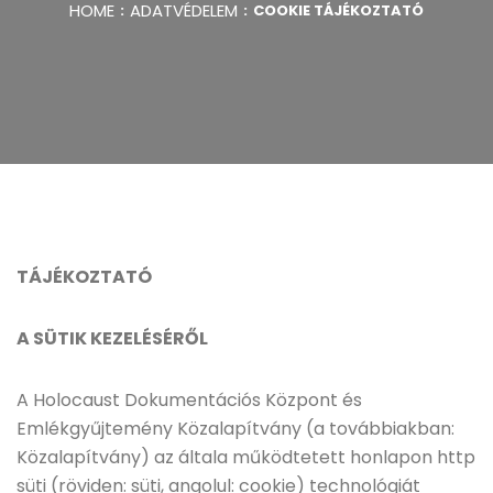
HOME
ADATVÉDELEM
COOKIE TÁJÉKOZTATÓ
TÁJÉKOZTATÓ
A SÜTIK KEZELÉSÉRŐL
A Holocaust Dokumentációs Központ és
Emlékgyűjtemény Közalapítvány (a továbbiakban:
Közalapítvány) az általa működtetett honlapon http
süti (röviden: süti, angolul: cookie) technológiát