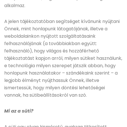
alkalmaz.
A jelen tájékoztatóban segítséget kívánunk nyújtani
Önnek, mint honlapunk látogatójának, illetve a
weboldalainkon nyújtott szolgáltatásaink
felhasználójának (a továbbiakban együtt:
felhasználó), hogy világos és hozzáférhető
tájékoztatást kapjon arról, milyen sütiket használunk,
e technológia milyen szerepet játszik abban, hogy
honlapunk használatakor – szándékaink szerint – a
legjobb élményt nyújthassuk Önnek, illetve
ismertessük, hogy milyen döntési lehetőségei
vannak, ha sütibeállításokról van szó.
Mi az a süti?
A süti egy olyan kisméretű, gyakran titkosított