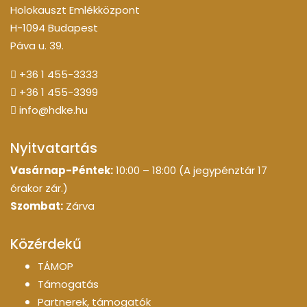
Holokauszt Emlékközpont
H-1094 Budapest
Páva u. 39.
+36 1 455-3333
+36 1 455-3399
info@hdke.hu
Nyitvatartás
Vasárnap-Péntek:
10:00 – 18:00 (A jegypénztár 17
órakor zár.)
Szombat:
Zárva
Közérdekű
TÁMOP
Támogatás
Partnerek, támogatók