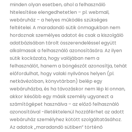
minden olyan esetben, ahol a felhasználó
hitelesítése elengedhetetlen – pl. webmail,
webáruház – a helyes működés szükséges
feltételei. A maradandó sütik önmagukban nem
hordoznak személyes adatot és csak a kiszolgáló
adatbázisában tárolt összerendeléssel együtt
alkalmasak a felhasználó azonosítására. Az ilyen
sütik kockázata, hogy valójában nem a
felhasználót, hanem a böngészőt azonosítja, tehát
előfordulhat, hogy valaki nyilvános helyen (pl.
netkávézóban, könyvtárban) belép egy
webáruházba, és ha távozáskor nem lép ki onnan,
akkor később egy másik személy ugyanezt a
számítógépet használva – az előző felhasználó
azonosítóival -illetéktelenül hozzáférhet az adott
webáruház személyhez kötött szolgáltatásához.
Az adatok „maradandó sütiben” történő