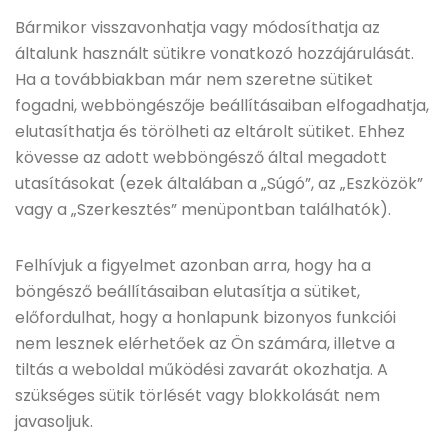
Bármikor visszavonhatja vagy módosíthatja az
általunk használt sütikre vonatkozó hozzájárulását.
Ha a továbbiakban már nem szeretne sütiket
fogadni, webböngészője beállításaiban elfogadhatja,
elutasíthatja és törölheti az eltárolt sütiket. Ehhez
kövesse az adott webböngésző által megadott
utasításokat (ezek általában a „Súgó”, az „Eszközök”
vagy a „Szerkesztés” menüpontban találhatók).
Felhívjuk a figyelmet azonban arra, hogy ha a
böngésző beállításaiban elutasítja a sütiket,
előfordulhat, hogy a honlapunk bizonyos funkciói
nem lesznek elérhetőek az Ön számára, illetve a
tiltás a weboldal működési zavarát okozhatja. A
szükséges sütik törlését vagy blokkolását nem
javasoljuk.