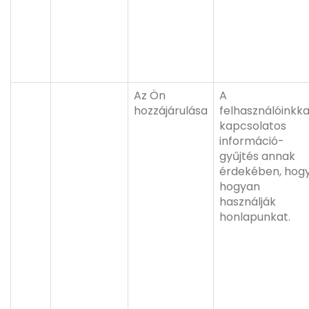
Az Ön
A
hozzájárulása
felhasználóinkka
kapcsolatos
információ-
gyűjtés annak
érdekében, hog
hogyan
használják
honlapunkat.