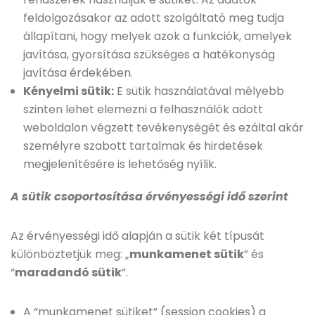
feldolgozásakor az adott szolgáltató meg tudja
állapítani, hogy melyek azok a funkciók, amelyek
javítása, gyorsítása szükséges a hatékonyság
javítása érdekében.
Kényelmi sütik:
E sütik használatával mélyebb
szinten lehet elemezni a felhasználók adott
weboldalon végzett tevékenységét és ezáltal akár
személyre szabott tartalmak és hirdetések
megjelenítésére is lehetőség nyílik.
A sütik csoportosítása érvényességi idő szerint
Az érvényességi idő alapján a sütik két típusát
különböztetjük meg: „
munkamenet sütik
” és
“
maradandó sütik
”.
A “munkamenet sütiket” (session cookies) a