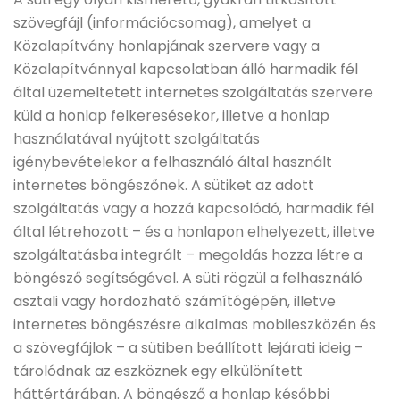
szövegfájl (információcsomag), amelyet a
Közalapítvány honlapjának szervere vagy a
Közalapítvánnyal kapcsolatban álló harmadik fél
által üzemeltetett internetes szolgáltatás szervere
küld a honlap felkeresésekor, illetve a honlap
használatával nyújtott szolgáltatás
igénybevételekor a felhasználó által használt
internetes böngészőnek. A sütiket az adott
szolgáltatás vagy a hozzá kapcsolódó, harmadik fél
által létrehozott – és a honlapon elhelyezett, illetve
szolgáltatásba integrált – megoldás hozza létre a
böngésző segítségével. A süti rögzül a felhasználó
asztali vagy hordozható számítógépén, illetve
internetes böngészésre alkalmas mobileszközén és
a szövegfájlok – a sütiben beállított lejárati ideig –
tárolódnak az eszköznek egy elkülönített
háttértárában. A böngésző a honlap későbbi