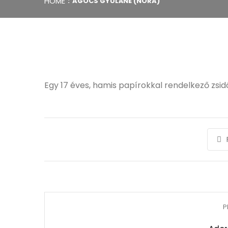
HOME
AGÓCS GYULÁNÉ (NÓRA)
Egy 17 éves, hamis papírokkal rendelkező zsid
P