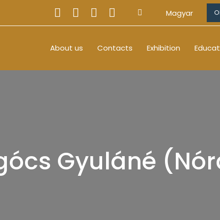
Magyar
O
About us
Contacts
Exhibition
Educat
gócs Gyuláné (Nór