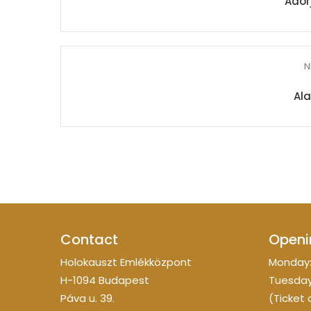
Ador
N
Al
Contact
Openi
Holokauszt Emlékközpont
Monday:
H-1094 Budapest
Tuesday
Páva u. 39.
(Ticket 