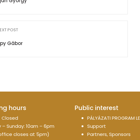
ján György
EXT POST
apy Gábor
ng hours
Public interest
 Closed
PÁLYÁZATI PROGRAM LE
 – Sunday: 10am – 6pm
Support
office closes at 5pm)
Partners, Sponsors