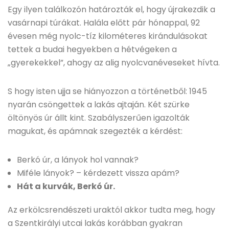
Egy ilyen találkozón határozták el, hogy újrakezdik a
vasárnapi túrákat. Halála előtt pár hónappal, 92
évesen még nyolc-tíz kilométeres kirándulásokat
tettek a budai hegyekben a hétvégeken a
„gyerekekkel”, ahogy az alig nyolcvanéveseket hívta.
S hogy isten ujja se hiányozzon a történetből: 1945
nyarán csöngettek a lakás ajtaján. Két szürke
öltönyös úr állt kint. Szabályszerűen igazolták
magukat, és apámnak szegezték a kérdést:
Berkó úr, a lányok hol vannak?
Miféle lányok? – kérdezett vissza apám?
Hát a kurvák, Berkó úr.
Az erkölcsrendészeti uraktól akkor tudta meg, hogy
a Szentkirályi utcai lakás korábban gyakran