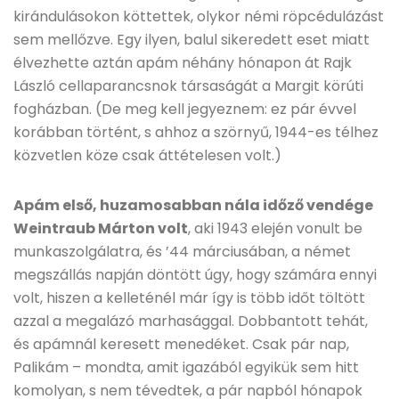
kirándulásokon köttettek, olykor némi röpcédulázást
sem mellőzve. Egy ilyen, balul sikeredett eset miatt
élvezhette aztán apám néhány hónapon át Rajk
László cellaparancsnok társaságát a Margit körúti
fogházban. (De meg kell jegyeznem: ez pár évvel
korábban történt, s ahhoz a szörnyű, 1944-es télhez
közvetlen köze csak áttételesen volt.)
Apám első, huzamosabban nála időző vendége
Weintraub Márton volt
, aki 1943 elején vonult be
munkaszolgálatra, és ’44 márciusában, a német
megszállás napján döntött úgy, hogy számára ennyi
volt, hiszen a kelleténél már így is több időt töltött
azzal a megalázó marhasággal. Dobbantott tehát,
és apámnál keresett menedéket. Csak pár nap,
Palikám – mondta, amit igazából egyikük sem hitt
komolyan, s nem tévedtek, a pár napból hónapok