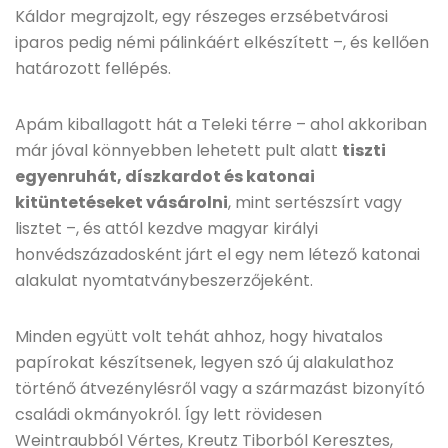
Káldor megrajzolt, egy részeges erzsébetvárosi
iparos pedig némi pálinkáért elkészített –, és kellően
határozott fellépés.
Apám kiballagott hát a Teleki térre – ahol akkoriban
már jóval könnyebben lehetett pult alatt
tiszti
egyenruhát, díszkardot és katonai
kitüntetéseket vásárolni
, mint sertészsírt vagy
lisztet –, és attól kezdve magyar királyi
honvédszázadosként járt el egy nem létező katonai
alakulat nyomtatványbeszerzőjeként.
Minden együtt volt tehát ahhoz, hogy hivatalos
papírokat készítsenek, legyen szó új alakulathoz
történő átvezénylésről vagy a származást bizonyító
családi okmányokról. Így lett rövidesen
Weintraubból Vértes, Kreutz Tiborból Keresztes,