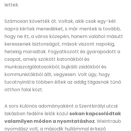
lettek.
Számosan követték őt. Voltak, akik csak egy-két
napra kértek menedéket, s már mentek is tovább,
hogy ne itt, a város közepén, hanem valahol másutt
keressenek biztonságot, mások viszont napokig,
hetekig maradtak. Fogyatkozott és gyarapodott a
csapat, amely szökött katonákból és
munkaszolgálatosokból, bujkáló zsidókból és
kommunistákból állt, vegyesen. Volt úgy, hogy
tucatnyinál is többen éltek az addig tágasnak tűnő
otthon falai közt.
A sors különös adományaként a Szentkirályi utcai
lakásban fedélre lelők közül
sokan kapcsolódtak
valamilyen módon a nyomtatáshoz
. Weintraub
nyomdász volt, a második hullámmal érkező