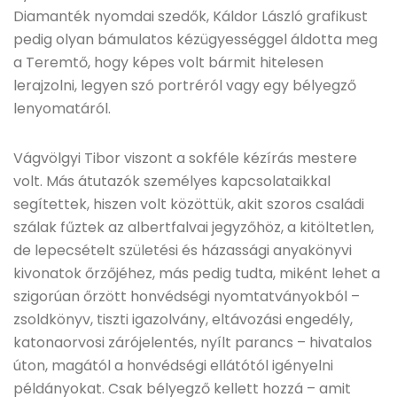
Diamanték nyomdai szedők, Káldor László grafikust
pedig olyan bámulatos kézügyességgel áldotta meg
a Teremtő, hogy képes volt bármit hitelesen
lerajzolni, legyen szó portréról vagy egy bélyegző
lenyomatáról.
Vágvölgyi Tibor viszont a sokféle kézírás mestere
volt. Más átutazók személyes kapcsolataikkal
segítettek, hiszen volt közöttük, akit szoros családi
szálak fűztek az albertfalvai jegyzőhöz, a kitöltetlen,
de lepecsételt születési és házassági anyakönyvi
kivonatok őrzőjéhez, más pedig tudta, miként lehet a
szigorúan őrzött honvédségi nyomtatványokból –
zsoldkönyv, tiszti igazolvány, eltávozási engedély,
katonaorvosi zárójelentés, nyílt parancs – hivatalos
úton, magától a honvédségi ellátótól igényelni
példányokat. Csak bélyegző kellett hozzá – amit