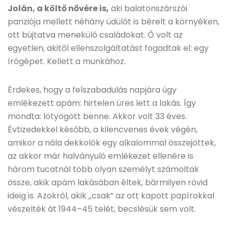
Jolán, a költő nővére is,
aki balatonszárszói
panziója mellett néhány üdülőt is bérelt a környéken,
ott bújtatva menekülő családokat. Ő volt az
egyetlen, akitől ellenszolgáltatást fogadtak el: egy
írógépet. Kellett a munkához.
Érdekes, hogy a felszabadulás napjára úgy
emlékezett apám: hirtelen üres lett a lakás. Így
mondta: lötyögött benne. Akkor volt 33 éves.
Évtizedekkel később, a kilencvenes évek végén,
amikor a nála dekkolók egy alkalommal összejöttek,
az akkor már halványuló emlékezet ellenére is
három tucatnál több olyan személyt számoltak
össze, akik apám lakásában éltek, bármilyen rövid
ideig is. Azokról, akik „csak” az ott kapott papírokkal
vészelték át 1944–45 telét, becslésük sem volt.