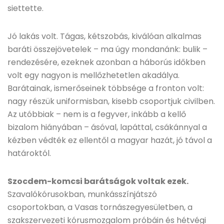
siettette.
Jó lakás volt. Tágas, kétszobás, kiválóan alkalmas
baráti összejövetelek – ma úgy mondanánk: bulik –
rendezésére, ezeknek azonban a háborús időkben
volt egy nagyon is mellőzhetetlen akadálya.
Barátainak, ismerőseinek többsége a fronton volt:
nagy részük uniformisban, kisebb csoportjuk civilben.
Az utóbbiak – nem is a fegyver, inkább a kellő
bizalom hiányában – ásóval, lapáttal, csákánnyal a
kézben védték ez ellentől a magyar hazát, jó távol a
határoktól.
Szocdem-komcsi barátságok voltak ezek.
Szavalókórusokban, munkásszínjátszó
csoportokban, a Vasas tornászegyesületben, a
szakszervezeti kórusmozgalom próbáin és hétvégi