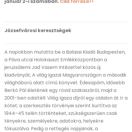
január 2-i számában.
Cikk forrása>>
Józsefvárosi keresztségek
A napokban mutatta be a Balassi Kiadó Budapesten,
a Páva utcai Holokauszt Emlékközpontban a
jeruzsálemi Jad Vasem Intézettel közös új
kiadványát, A világ igazai Magyarországon a második
világháború alatt című könyvet. Édesapám, idősebb
Berkó Pál életének egy rövid szakaszáról, majd a
2001-ben odaítélt Világ Igaza díjról egy oldalon át ír a
kötet; a szerkesztés törvényei szerint kurtítva az
1944–45 telén történteket, szükségszerűen csak
tényekre, személyekre, adatokra, helyekre
fókuszálva. Pedig a rettegés napjainak, a