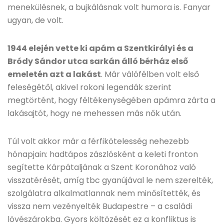
menekülésnek, a bujkálásnak volt humora is. Fanyar
ugyan, de volt.
1944 elején vette ki apám a Szentkirályi és a
Bródy Sándor utca sarkán álló bérház első
emeletén azt a lakást
. Már válófélben volt első
feleségétől, akivel rokoni legendák szerint
megtörtént, hogy féltékenységében apámra zárta a
lakásajtót, hogy ne mehessen más nők után.
Túl volt akkor már a férfikötelesség nehezebb
hónapjain: hadtápos zászlósként a keleti fronton
segítette Kárpátaljának a Szent Koronához való
visszatérését, amíg tbc gyanújával le nem szerelték,
szolgálatra alkalmatlannak nem minősítették, és
vissza nem vezényelték Budapestre – a családi
lövészárokba. Gyors költözését ez a konfliktus is