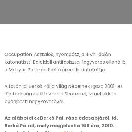
Occupation: Asztalos, nyomdász, a II. vh. idején
katonatiszt. Baloldali antifasiszta, fegyveres ellenálló,
a Magyar Partizán Emlékérem kitüntetettje.
A fotón id. Berkó Pál a Világ Népeinek Igaza 2001-es
díjátadásán Judith Varnai Shorerrel, Izrael akkori
budapesti nagykövetével.
Az alábbi cikk Berkó Pál
írása édesapjáról, id.
Berkó Pálról, mely megjelent a 168 óra, 2010.