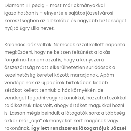
Diamant Lili pedig – most már okmányokkal
igazolhatóan is – elnyerte e sajátos józsefvárosi
keresztségben az előkelőbb és nagyobb biztonságot
nyújtó Egry Lilla nevet.
Kalandos idők voltak. Nemcsak azzal kellett naponta
megküzdeni, hogy ne keltsen feltűnést a lakás
forgalma, hanem azzal is, hogy a kényszerű
összezártság miatt elkerülhetetlen súrlódások a
kezelhetőség keretei között maradjanak. Apám
vendégeinek az új papírok birtokában kisebb
sétákat kellett tenniük a ház környékén, de
vendéget fogadni vagy rokonokkal, hozzátartozókkal
találkozniuk tilos volt, ahogy értéket magukkal hozni
is. Lassan mégis beindult a látogatók sora: a többség
akkor már „árja” okmányokat kért magának vagy
rokonának.
Így lett rendszeres látogatójuk József