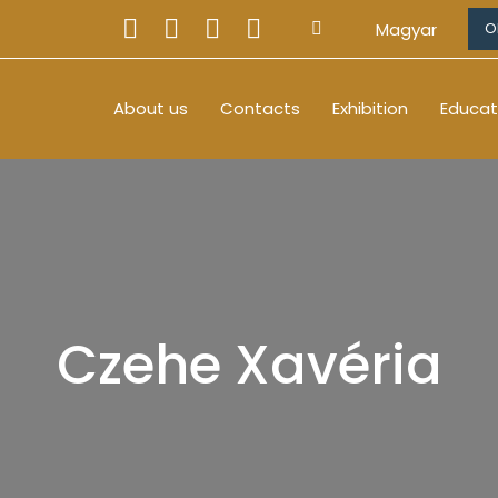
Magyar
O
About us
Contacts
Exhibition
Educat
Czehe Xavéria