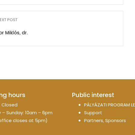
EXT POST
r Miklós, dr.
ng hours
Public interest
 Closed
PÁLYÁZATI PROGRAM LE
 – Sunday: 10am – 6pm
Support
office closes at 5pm)
Partners, Sponsors