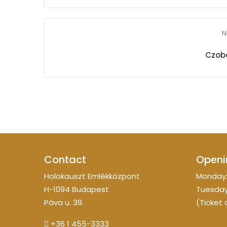
N
Czobo
Contact
Openi
Holokauszt Emlékközpont
Monday:
H-1094 Budapest
Tuesday
Páva u. 39.
(Ticket 
+36 1 455-3333