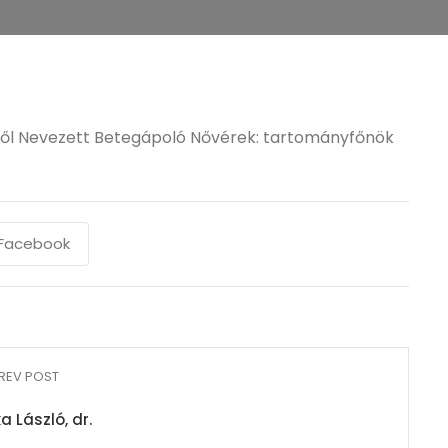
ről Nevezett Betegápoló Nővérek: tartományfőnök
Facebook
REV POST
a László, dr.