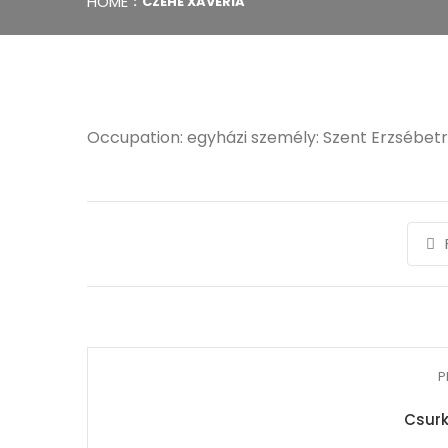
HOME
CZEHE XAVÉRIA
Occupation: egyházi személy: Szent Erzsébet
P
Csurk