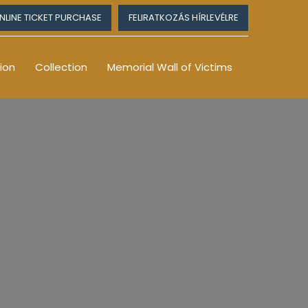
NLINE TICKET PURCHASE
FELIRATKOZÁS HÍRLEVÉLRE
ion
Collection
Memorial Wall of Victims