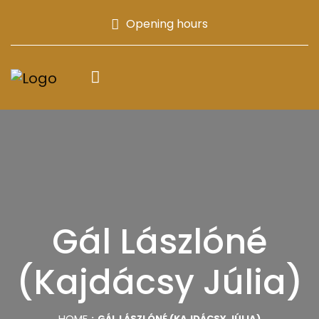
Opening hours
Gál Lászlóné
(Kajdácsy Júlia)
HOME
GÁL LÁSZLÓNÉ (KAJDÁCSY JÚLIA)