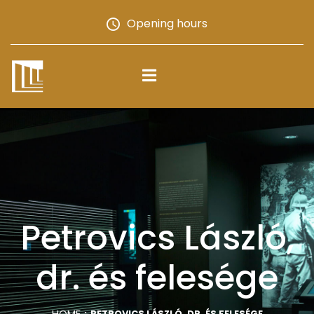
Opening hours
Petrovics László,
dr. és felesége
HOME
PETROVICS LÁSZLÓ, DR. ÉS FELESÉGE