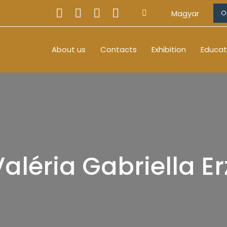
Magyar
O
About us
Contacts
Exhibition
Educat
aléria Gabriella E