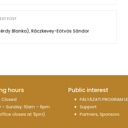
EXT POST
érdy Blanka), Ráczkevey-Eötvös Sándor
ng hours
Public interest
 Closed
PÁLYÁZATI PROGRAM LE
 – Sunday: 10am – 6pm
Support
office closes at 5pm)
Partners, Sponsors