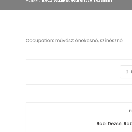
HOME
RÁCZ VALÉRIA GABRIELLA ERZSÉBET
Occupation: művész: énekesnő, színésznő
P
Rabl Dezső, Ra