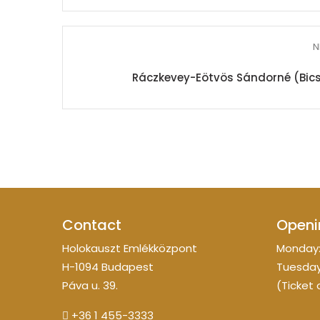
N
Ráczkevey-Eötvös Sándorné (Bics
Contact
Openi
Holokauszt Emlékközpont
Monday:
H-1094 Budapest
Tuesday
Páva u. 39.
(Ticket 
+36 1 455-3333