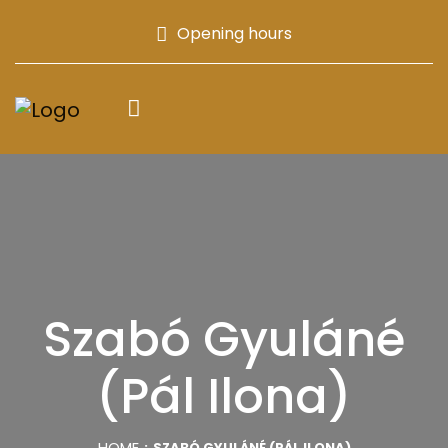
Opening hours
Szabó Gyuláné
(Pál Ilona)
HOME
SZABÓ GYULÁNÉ (PÁL ILONA)