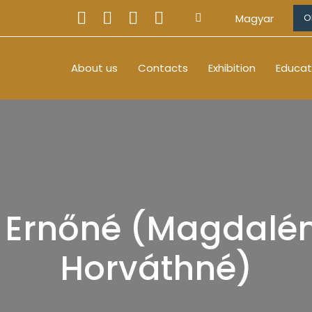
Magyar
O
About us
Contacts
Exhibition
Educat
 Ernőné (Magdalé
Horváthné)