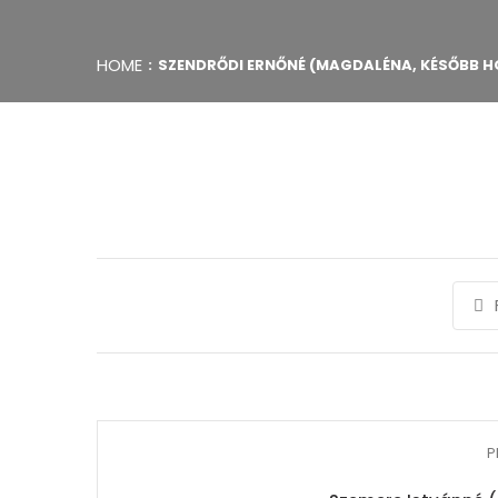
HOME
SZENDRŐDI ERNŐNÉ (MAGDALÉNA, KÉSŐBB 
P