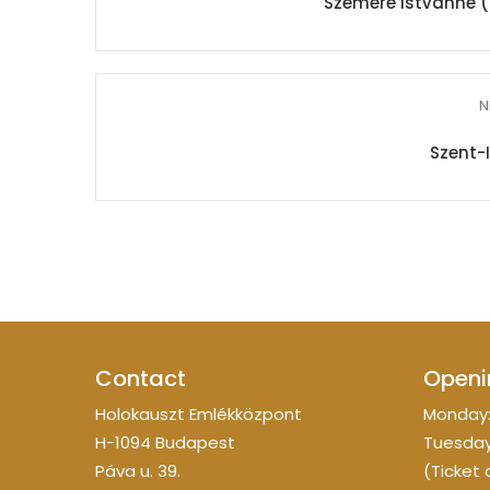
Szemere Istvánné (
N
Szent-
Contact
Openi
Holokauszt Emlékközpont
Monday:
H-1094 Budapest
Tuesday
Páva u. 39.
(Ticket 