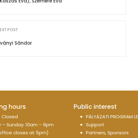
Kaszás Éva), Szemere Éva
EXT POST
Iványi Sándor
ng hours
Public interest
 Closed
PÁLYÁZATI PROGRAM LE
 – Sunday: 10am – 6pm
Support
office closes at 5pm)
Partners, Sponsors