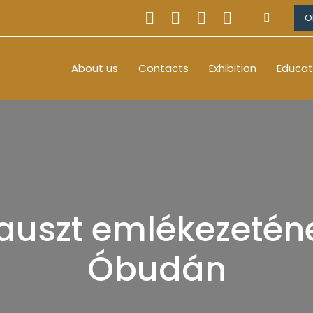
O
About us
Contacts
Exhibition
Educat
uszt emlékezeténe
Óbudán