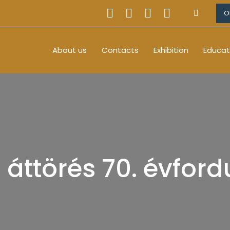
O
About us
Contacts
Exhibition
Educat
 áttörés 70. évford