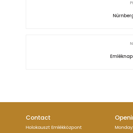
P
Nürnber
N
Emléknap -
Contact
Openi
Holokauszt Emlékközpont
Monday: