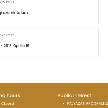
REV POST
gi szeminárium
EXT POST
 2013. április 16.
ng hours
Public interest
 Closed
PÁLYÁZATI PROGRAM LE