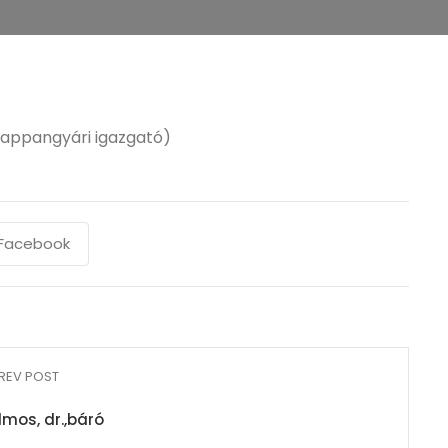
zappangyári igazgató)
Facebook
REV POST
lmos, dr.,báró