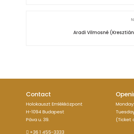
N
Aradi Vilmosné (Kresztiá
Contact
Openi
Holokauszt Emlékközpont
Monday:
H-1094 Budapest
Tuesday
Páva u. 39.
(Ticket 
+36 1 455-3333