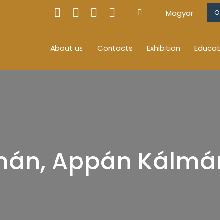
Magyar
O
About us
Contacts
Exhibition
Educat
án, Appán Kálmá