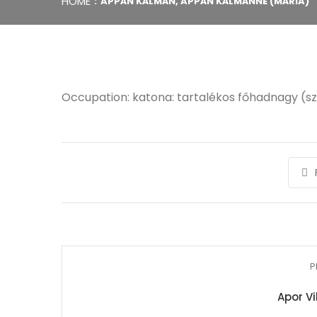
HOME
APPÁN KÁLMÁN, APPÁN KÁLMÁNNÉ (MÁRIA)
Occupation: katona: tartalékos főhadnagy (s
P
Apor Vi