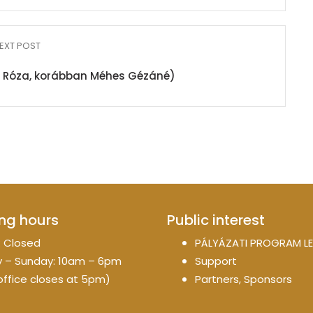
EXT POST
n Róza, korábban Méhes Gézáné)
ng hours
Public interest
 Closed
PÁLYÁZATI PROGRAM LE
 – Sunday: 10am – 6pm
Support
office closes at 5pm)
Partners, Sponsors