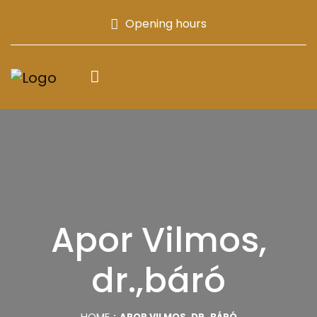
Opening hours
Apor Vilmos,
dr.,báró
HOME
APOR VILMOS, DR.,BÁRÓ