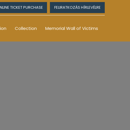
NLINE TICKET PURCHASE
FELIRATKOZÁS HÍRLEVÉLRE
ion
Collection
Memorial Wall of Victims