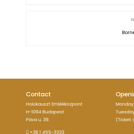
N
Borne
Contact
Openi
Holokauszt Emlékközpont
Monday:
H-1094 Budapest
Tuesday
Páva u. 39.
(Ticket 
+36 1 455-3333