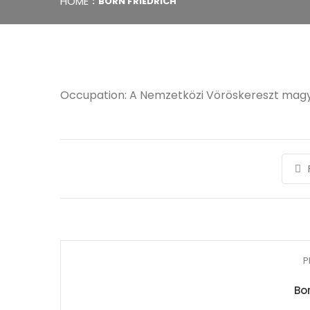
HOME
BORN FRIEDRICH
Occupation: A Nemzetközi Vöröskereszt magya
P
Bo