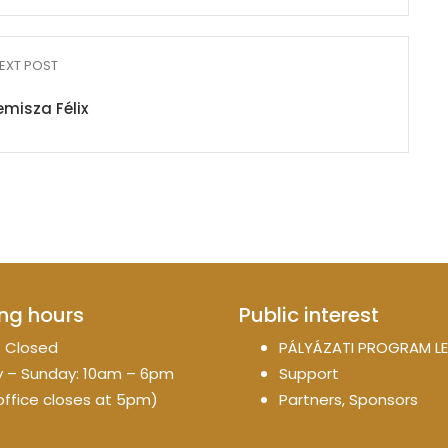
EXT POST
misza Félix
ng hours
Public interest
 Closed
PÁLYÁZATI PROGRAM LE
 – Sunday: 10am – 6pm
Support
office closes at 5pm)
Partners, Sponsors