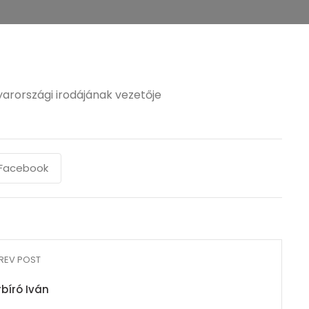
rországi irodájának vezetője
Facebook
REV POST
rbíró Iván