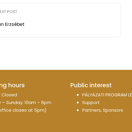
EXT POST
n Erzsébet
ng hours
Public interest
 Closed
PÁLYÁZATI PROGRAM LE
 – Sunday: 10am – 6pm
Support
office closes at 5pm)
Partners, Sponsors