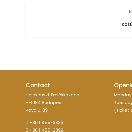
N
Kosü
Contact
Openi
Holokauszt Emlékközpont
Monday:
H-1094 Budapest
Tuesday
Páva u. 39.
(Ticket 
+36 1 455-3333
+36 1 455-3399