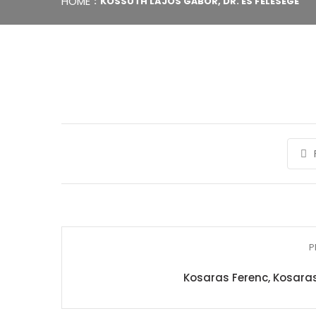
HOME
KOSSUTH LAJOS GÁBOR, DR. ÉS FELESÉGE
P
Kosaras Ferenc, Kosaras