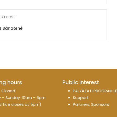
EXT POST
s Sándorné
ng hours
Public interest
 Closed
PÁLYÁZATI PROGRAM LE
 – Sunday: 10am – 6pm
Support
office closes at 5pm)
Partners, Sponsors