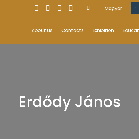
Magyar
O
About us
Contacts
Exhibition
Educat
Erdődy János