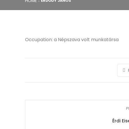
HOME
ERDŐDY JÁNOS
Occupation: a Népszava volt munkatársa
P
Érdi Ei