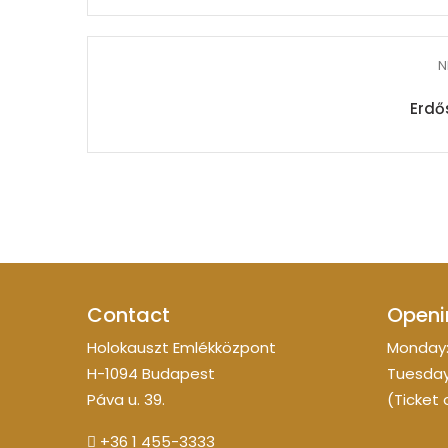
N
Erdő
Contact
Openi
Holokauszt Emlékközpont
Monday:
H-1094 Budapest
Tuesday
Páva u. 39.
(Ticket 
+36 1 455-3333