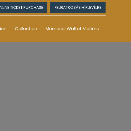
NLINE TICKET PURCHASE
FELIRATKOZÁS HÍRLEVÉLRE
ion
Collection
Memorial Wall of Victims