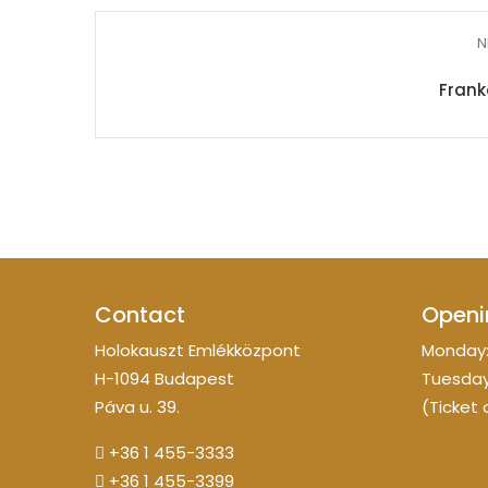
N
Frank
Contact
Openi
Holokauszt Emlékközpont
Monday:
H-1094 Budapest
Tuesday
Páva u. 39.
(Ticket 
+36 1 455-3333
+36 1 455-3399