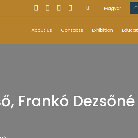
Magyar
O
About us
Contacts
Exhibition
Educat
ő, Frankó Dezsőné