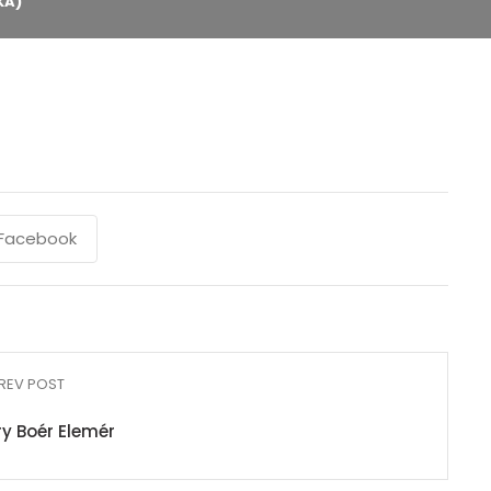
KA)
Facebook
REV POST
y Boér Elemér