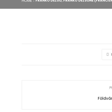
HOME
FRANKÓ DEZSŐ, FRANKÓ DEZSŐNÉ (FRANCIS
P
Földvár