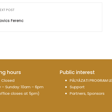
EXT POST
ovics Ferenc
ng hours
Public interest
 Closed
PÁLYÁZATI PROGRAM LE
 – Sunday: 10am – 6pm
Support
office closes at 5pm)
Partners, Sponsors