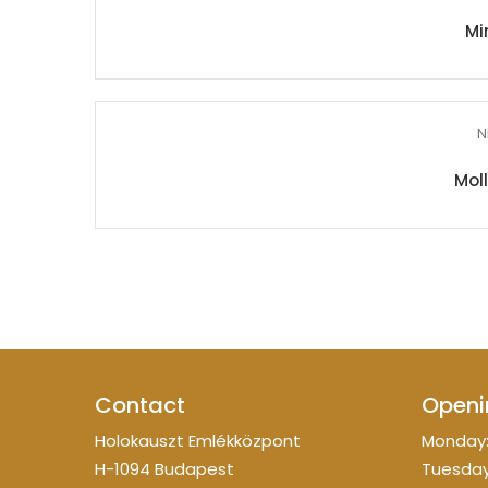
Mi
N
Moll
Contact
Openi
Holokauszt Emlékközpont
Monday:
H-1094 Budapest
Tuesday