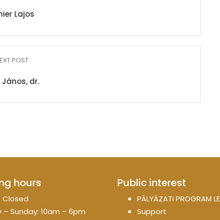
nier Lajos
EXT POST
 János, dr.
ng hours
Public interest
 Closed
PÁLYÁZATI PROGRAM LE
 – Sunday: 10am – 6pm
Support