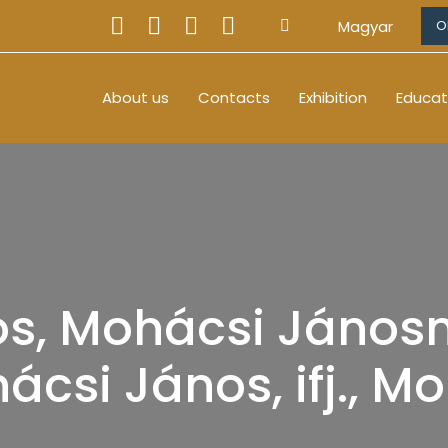
Magyar
O
About us
Contacts
Exhibition
Educat
s, Mohácsi János
ácsi János, ifj., M