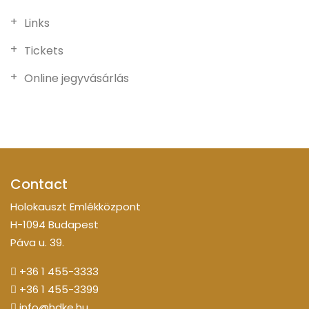
Links
Tickets
Online jegyvásárlás
Contact
Holokauszt Emlékközpont
H-1094 Budapest
Páva u. 39.
+36 1 455-3333
+36 1 455-3399
info@hdke.hu