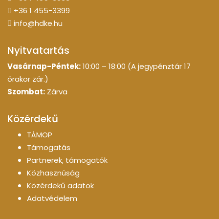
+36 1 455-3399
info@hdke.hu
Nyitvatartás
Vasárnap-Péntek:
10:00 – 18:00 (A jegypénztár 17
órakor zár.)
Szombat:
Zárva
Közérdekű
TÁMOP
Támogatás
Partnerek, támogatók
Közhasznúság
Közérdekű adatok
Adatvédelem