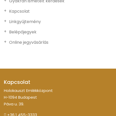
Gyakran ismételt kérdések
Kapcsolat
Linkgyűjtemény
Belépőjegyek
Online jegyvásárlás
Kapcsolat
Holokauszt Emlékközpont
H-1094 Budapest
Páva u. 39.
+36 1 455-3333