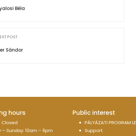
alosi Béla
EXT POST
er Sándor
ng hours
Public interest
 Closed
PÁLYÁZATI PROGRAM LE
 – Sunday: 10am – 6pm
Support