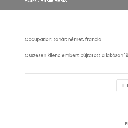
HOME
ANKER MÁRIA
Occupation: tanár: német, francia
Összesen kilenc embert bújtatott a lakásán 
P