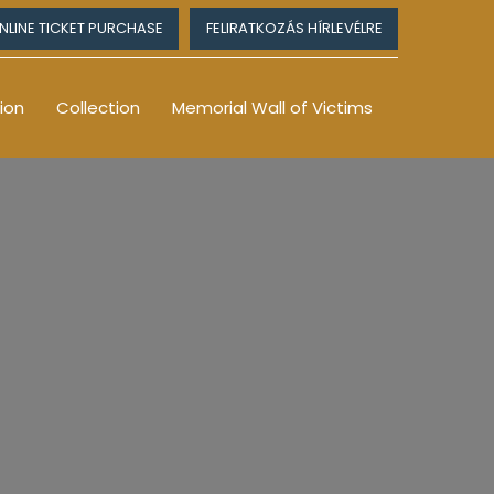
NLINE TICKET PURCHASE
FELIRATKOZÁS HÍRLEVÉLRE
ion
Collection
Memorial Wall of Victims