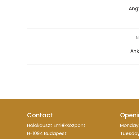
Angy
N
Ank
Contact
Openi
Holokauszt Emlékközpont
Monday:
H-1094 Budapest
Tuesday