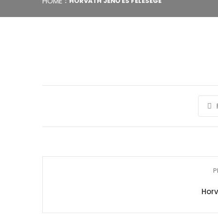
HOME
HORVÁTH JENŐ ÉS FELESÉGE
P
Horv