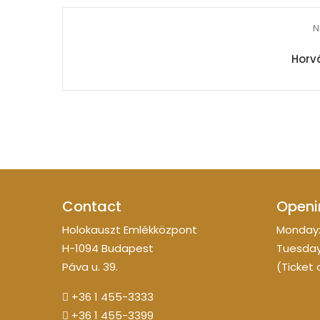
N
Horv
Contact
Openi
Holokauszt Emlékközpont
Monday:
H-1094 Budapest
Tuesday
Páva u. 39.
(Ticket 
+36 1 455-3333
+36 1 455-3399