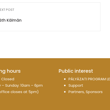
EXT POST
áth Kálmán
ng hours
Public interest
 Closed
PÁLYÁZATI PROGRAM LE
 – Sunday: 10am – 6pm
Support
office closes at 5pm)
Partners, Sponsors