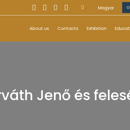
Magyar
O
About us
Contacts
Exhibition
Educat
váth Jenő és fele