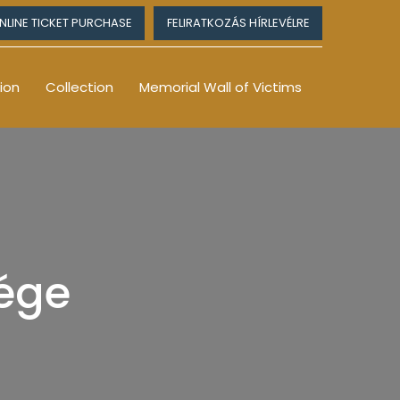
NLINE TICKET PURCHASE
FELIRATKOZÁS HÍRLEVÉLRE
ion
Collection
Memorial Wall of Victims
sége