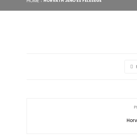
HOME
HORVÁTH JENŐ ÉS FELESÉGE
P
Horv