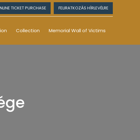
NLINE TICKET PURCHASE
FELIRATKOZÁS HÍRLEVÉLRE
ion
Collection
Memorial Wall of Victims
sége