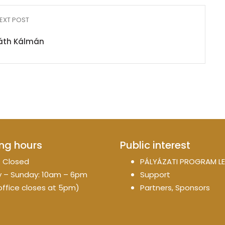
EXT POST
áth Kálmán
ng hours
Public interest
 Closed
PÁLYÁZATI PROGRAM LE
 – Sunday: 10am – 6pm
Support
office closes at 5pm)
Partners, Sponsors