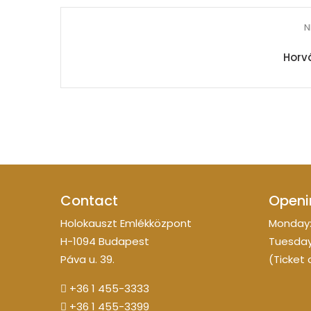
N
Horv
Contact
Openi
Holokauszt Emlékközpont
Monday:
H-1094 Budapest
Tuesday
Páva u. 39.
(Ticket 
+36 1 455-3333
+36 1 455-3399