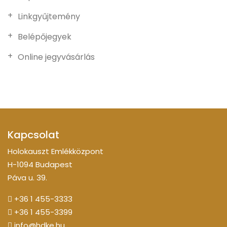
Linkgyűjtemény
Belépőjegyek
Online jegyvásárlás
Kapcsolat
Holokauszt Emlékközpont
H-1094 Budapest
Páva u. 39.
+36 1 455-3333
+36 1 455-3399
info@hdke.hu