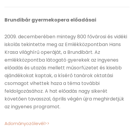
Brundibár gyermekopera előadásai
2009. decemberében mintegy 800 fővárosi és vidéki
iskolás tekintette meg az Emlékközpontban Hans
Krasa világhírű operáját, a Brundibárt. Az
emlékközpontba látogató gyerekek az ingyenes
előadás és utazás mellett műsorfüzetet és kisebb
ajándékokat kaptak, a kísérő tanárok oktatási
csomagot vihettek haza a téma további
feldolgozásához. A hat előadás nagy sikerét
követően tavasszal, április végén újra meghirdetjük
az ingyenes programot.
Adományozólevél>>