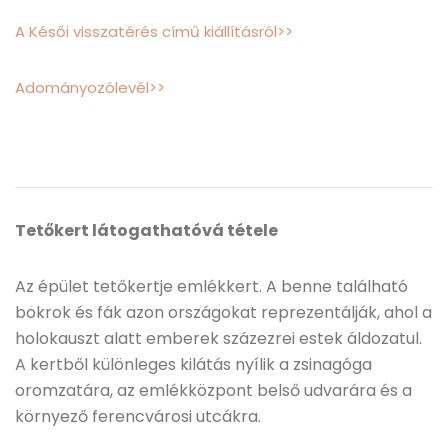
A Késői visszatérés című kiállításról>>
Adományozólevél>>
Tetőkert látogathatóvá tétele
Az épület tetőkertje emlékkert. A benne található
bokrok és fák azon országokat reprezentálják, ahol a
holokauszt alatt emberek százezrei estek áldozatul.
A kertből különleges kilátás nyílik a zsinagóga
oromzatára, az emlékközpont belső udvarára és a
környező ferencvárosi utcákra.