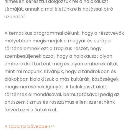
filmeken keresztül dolgozzuk fel a holokauszt
témáját, annak a mai életünkre is hatással bíró
üzenetét.
A tematikus programmal célunk, hogy a résztvevők
mélyebben megismerjék a magyar és európai
történelemnek ezt a tragikus részét, hogy
szembesüljenek azzal, hogy a holokauszt olyan
emberekkel történt meg és olyan emberek által,
mint mi magunk. Kívánjuk, hogy a tanárokban és
diákokban kialakítsuk a más kultúrák, közösségek
megismerésének igényét. A holokauszt alatt
történtek elmondásával, bemutatásával pedig az
antiszemitizmus és rasszizmus elleni szeretnénk
felvértezni a fiatalokat.
A táborról bővebben>>