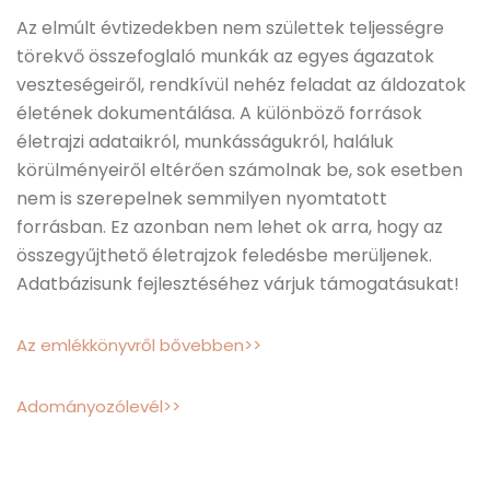
Az elmúlt évtizedekben nem születtek teljességre
törekvő összefoglaló munkák az egyes ágazatok
veszteségeiről, rendkívül nehéz feladat az áldozatok
életének dokumentálása. A különböző források
életrajzi adataikról, munkásságukról, haláluk
körülményeiről eltérően számolnak be, sok esetben
nem is szerepelnek semmilyen nyomtatott
forrásban. Ez azonban nem lehet ok arra, hogy az
összegyűjthető életrajzok feledésbe merüljenek.
Adatbázisunk fejlesztéséhez várjuk támogatásukat!
Az emlékkönyvről bővebben>>
Adományozólevél>>