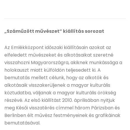
„Száműzött művészet” kiállítás sorozat
Az Emlékközpont időszaki kiállításain azokat az
elfeledett művészeket és alkotásaikat szeretné
visszahozni Magyarországra, akiknek munkássága a
holokauszt miatt külföldön teljesedett ki. A
bemutatás mellett célunk, hogy az alkotók és
alkotásaik visszakerüljenek a magyar kulturális
köztudatba, váljanak a magyar kulturális örökség
részévé. Az első kiállítást 2010. áprilisában nyitjuk
meg Késői visszatérés címmel három Párizsban és
Berlinben élt művész festményeinek és grafikáinak
bemutatásával.