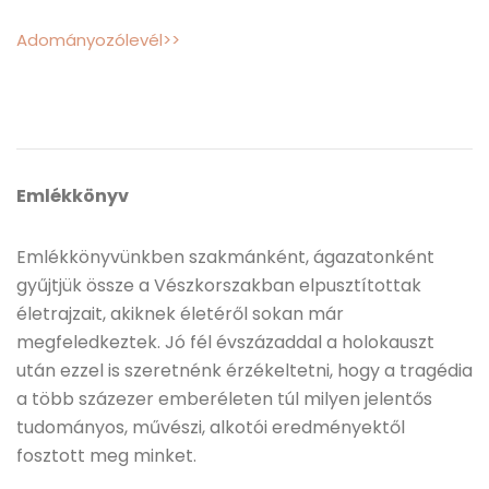
Adományozólevél>>
Emlékkönyv
Emlékkönyvünkben szakmánként, ágazatonként
gyűjtjük össze a Vészkorszakban elpusztítottak
életrajzait, akiknek életéről sokan már
megfeledkeztek. Jó fél évszázaddal a holokauszt
után ezzel is szeretnénk érzékeltetni, hogy a tragédia
a több százezer emberéleten túl milyen jelentős
tudományos, művészi, alkotói eredményektől
fosztott meg minket.