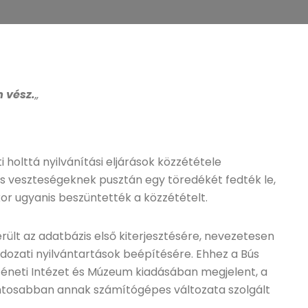
 vész.
„
 holttá nyilvánítási eljárások közzététele
ges veszteségeknek pusztán egy töredékét fedték le,
kkor ugyanis beszüntették a közzétételt.
ült az adatbázis első kiterjesztésére, nevezetesen
dozati nyilvántartások beépítésére. Ehhez a Bús
téneti Intézet és Múzeum kiadásában megjelent, a
ontosabban annak számítógépes változata szolgált