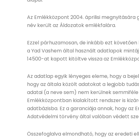
Az Emlékközpont 2004. áprilisi megnyitására gy
név került az Áldozatok emlékfalára.
Ezzel párhuzamosan, de inkább ezt követően k
a Yad Vashem által használt adatlapok mintá
14500-at kapott kitöltve vissza az Emlékközpo
Az adatlap egyik lényeges eleme, hogy a bejel
hogy az általa közölt adatokat a legjobb tudá
adatai (a neve sem) nem kerülnek semmiféle ny
Emlékközpontban kialakított rendszer is kizár
adatbázisba. Ez a garanciája annak, hogy az E
Adatvédelmi törvény által valóban védett sz
Összefoglalva elmondható, hogy az eredeti e