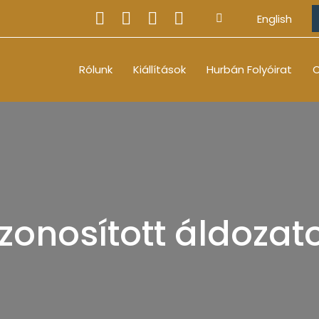
English
Rólunk
Kiállítások
Hurbán Folyóirat
O
zonosított áldozat