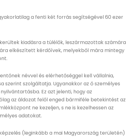
akorlatilag a fenti két forrás segítségével 60 ezer
erültek kiadásra a túlélők, leszármazottak számára
jára elkészített kérdőívek, melyekből mára mintegy
nt.
entőnek névvel és elérhetőséggel kell vállalnia,
sa szerint szolgáltatja. Ugyanakkor az ő személyes
ilvántartásba. Ez azt jelenti, hogy az
ólag az áldozat felől enged bármiféle betekintést az
mlékközpont ne kezeljen, s ne is kezelhessen az
emélyes adatokat.
lképzelés (leginkább a mai Magyarország területén)