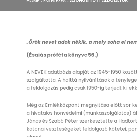
HOME
EMLÉKEZÉS
AZONOSÍTOTT ÁLDOZATOK
„
Örök nevet adok nékik, a mely soha el nem
(Ésaiás próféta könyve 56.)
A NEVEK adatbázis alapját az 1945-1950 közötti
szolgáltatta. A holttá nyilvánítások a tényle
a feldolgozás pedig csak 1950-ig terjedt ki, e
Még az Emlékközpont megnyitása előtt sor ker
a hivatalos honvédelmi (munkaszolgálatos) ál
János és Szabó Péter szerkesztette a Hadtör
katonai veszteségeket feldolgozó kötetei, p
alapul.