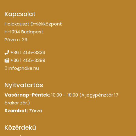
Kapcsolat
Holokauszt Emlékközpont
H-1094 Budapest
Páva u. 39.
+36 1 455-3333
+36 1 455-3399
info@hdke.hu
Nyitvatartás
Vasárnap-Péntek:
10:00 – 18:00 (A jegypénztár 17
órakor zár.)
Szombat:
Zárva
Közérdekű