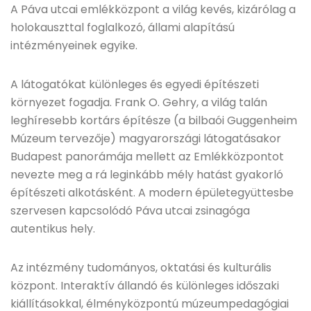
A Páva utcai emlékközpont a világ kevés, kizárólag a
holokauszttal foglalkozó, állami alapítású
intézményeinek egyike.
A látogatókat különleges és egyedi építészeti
környezet fogadja. Frank O. Gehry, a világ talán
leghíresebb kortárs építésze (a bilbaói Guggenheim
Múzeum tervezője) magyarországi látogatásakor
Budapest panorámája mellett az Emlékközpontot
nevezte meg a rá leginkább mély hatást gyakorló
építészeti alkotásként. A modern épületegyüttesbe
szervesen kapcsolódó Páva utcai zsinagóga
autentikus hely.
Az intézmény tudományos, oktatási és kulturális
központ. Interaktív állandó és különleges időszaki
kiállításokkal, élményközpontú múzeumpedagógiai