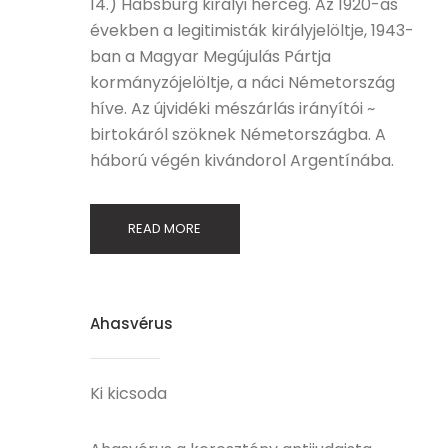
14.) Habsburg királyi herceg. Az 1920-as
években a legitimisták királyjelöltje, 1943-
ban a Magyar Megújulás Pártja
kormányzójelöltje, a náci Németország
híve. Az újvidéki mészárlás irányítói ~
birtokáról szöknek Németországba. A
háború végén kivándorol Argentínába.
READ MORE
Ahasvérus
Ki kicsoda