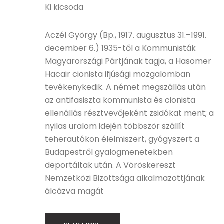
Ki kicsoda
Aczél György (Bp., 1917. augusztus 31.–1991.
december 6.) 1935-től a Kommunisták
Magyarországi Pártjának tagja, a Hasomer
Hacair cionista ifjúsági mozgalomban
tevékenykedik. A német megszállás után
az antifasiszta kommunista és cionista
ellenállás résztvevőjeként zsidókat ment; a
nyilas uralom idején többször szállít
teherautókon élelmiszert, gyógyszert a
Budapestről gyalogmenetekben
deportáltak után. A Vöröskereszt
Nemzetközi Bizottsága alkalmazottjának
álcázva magát