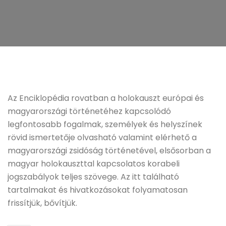
Az Enciklopédia rovatban a holokauszt európai és
magyarországi történetéhez kapcsolódó
legfontosabb fogalmak, személyek és helyszínek
rövid ismertetője olvasható valamint elérhető a
magyarországi zsidóság történetével, elsősorban a
magyar holokauszttal kapcsolatos korabeli
jogszabályok teljes szövege. Az itt található
tartalmakat és hivatkozásokat folyamatosan
frissítjük, bővítjük.