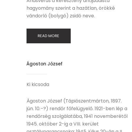
Ahasvérus a keresztény antijudaista
hagyomány szerint a hazátlan, örökké
vándorló (bolygó) zsidó neve.
READ MORE
Ágoston József
Ki kicsoda
Ágoston József (Tápiószentmárton, 1897.
jún. 10.–?) rendőr főfelügyelő. 1921-ben lép a
rendőrség szolgálatába, 1941 novemberétől
1945. október 2-ig a VIII. kerület
osztályparancsnoka; 1945. július 20-án a II.