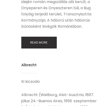
idején román megszállás alá került, a
Dnyeperen és Dnyeszteren túli, a Bug
folyóig terjedő terület, Transznyisztria
kormányzója. A háború után háborús
bűnösként kivégzik Romániában.
READ MORE
Albrecht
Ki kicsoda
Albrecht (Weilburg, Alsó-Ausztria, 1897.
július 24.–Buenos Aires, 1956. szeptember