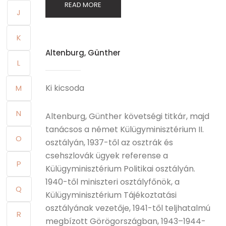
READ MORE
J
K
Altenburg, Günther
L
Ki kicsoda
M
N
Altenburg, Günther követségi titkár, majd
tanácsos a német Külügyminisztérium II.
O
osztályán, 1937-től az osztrák és
csehszlovák ügyek referense a
P
Külügyminisztérium Politikai osztályán.
1940-től miniszteri osztályfőnök, a
Q
Külügyminisztérium Tájékoztatási
osztályának vezetője, 1941-től teljhatalmú
R
megbízott Görögországban, 1943–1944-