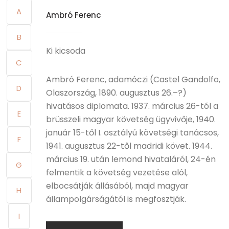
A
Ambró Ferenc
B
Ki kicsoda
C
Ambró Ferenc, adamóczi (Castel Gandolfo,
D
Olaszország, 1890. augusztus 26.–?)
hivatásos diplomata. 1937. március 26-tól a
E
brüsszeli magyar követség ügyvivője, 1940.
január 15-től I. osztályú követségi tanácsos,
F
1941. augusztus 22-től madridi követ. 1944.
március 19. után lemond hivataláról, 24-én
G
felmentik a követség vezetése alól,
elbocsátják állásából, majd magyar
H
állampolgárságától is megfosztják.
I