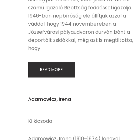
számú Igazoló Bizottság feddéssel igazolja.
1946-ban népbíróság elé állítják azzal a
váddal, hogy 1944 novemberében a
Józsefvárosi pályaudvaron durván bánt a
deportált zsidókkal, még azt is megtiltotta,
hogy
READ MORE
Adamowicz, Irena
Ki kicsoda
Adamowicz, Irena (1910–1974) lengyel