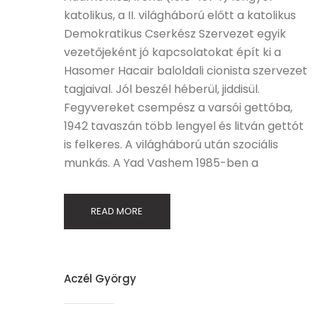
katolikus, a II. világháború előtt a katolikus
Demokratikus Cserkész Szervezet egyik
vezetőjeként jó kapcsolatokat épít ki a
Hasomer Hacair baloldali cionista szervezet
tagjaival. Jól beszél héberül, jiddisül.
Fegyvereket csempész a varsói gettóba,
1942 tavaszán több lengyel és litván gettót
is felkeres. A világháború után szociális
munkás. A Yad Vashem 1985-ben a
READ MORE
Aczél György