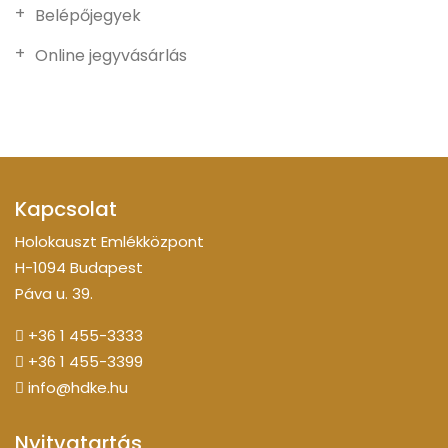
Belépőjegyek
Online jegyvásárlás
Kapcsolat
Holokauszt Emlékközpont
H-1094 Budapest
Páva u. 39.
+36 1 455-3333
+36 1 455-3399
info@hdke.hu
Nyitvatartás