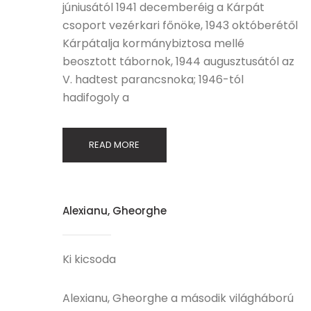
júniusától 1941 decemberéig a Kárpát
csoport vezérkari főnöke, 1943 októberétől
Kárpátalja kormánybiztosa mellé
beosztott tábornok, 1944 augusztusától az
V. hadtest parancsnoka; 1946-tól
hadifogoly a
READ MORE
Alexianu, Gheorghe
Ki kicsoda
Alexianu, Gheorghe a második világháború