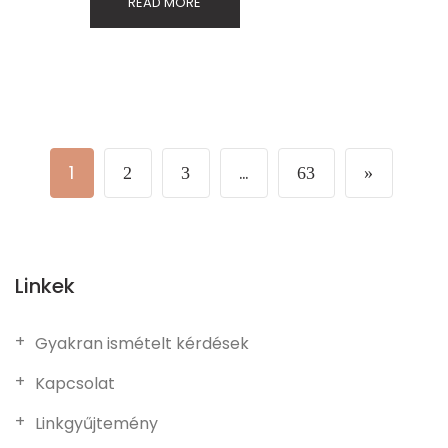
READ MORE
1
…
2
3
63
»
Linkek
Gyakran ismételt kérdések
Kapcsolat
Linkgyűjtemény