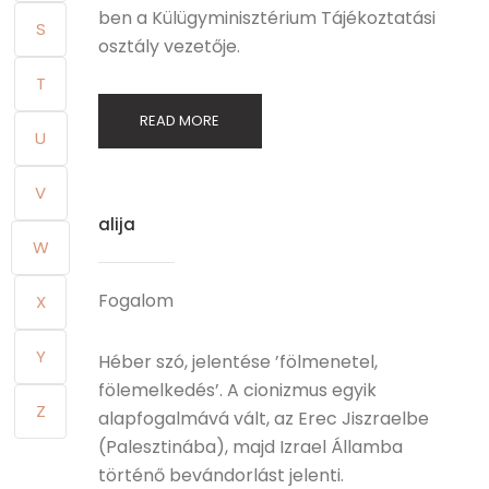
ben a Külügyminisztérium Tájékoztatási
S
osztály vezetője.
T
READ MORE
U
V
alija
W
Fogalom
X
Y
Héber szó, jelentése ’fölmenetel,
fölemelkedés’. A cionizmus egyik
Z
alapfogalmává vált, az Erec Jiszraelbe
(Palesztinába), majd Izrael Államba
történő bevándorlást jelenti.