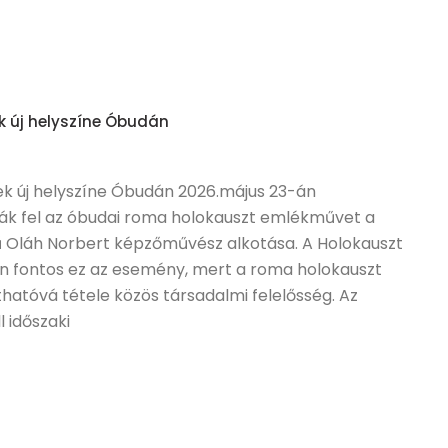
k új helyszíne Óbudán
k új helyszíne Óbudán 2026.május 23-án
ák fel az óbudai roma holokauszt emlékművet a
 Oláh Norbert képzőművész alkotása. A Holokauszt
 fontos ez az esemény, mert a roma holokauszt
atóvá tétele közös társadalmi felelősség. Az
 időszaki