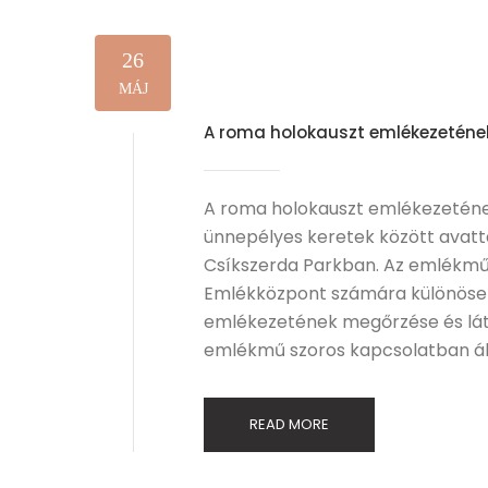
26
MÁJ
A roma holokauszt emlékezeténe
A roma holokauszt emlékezeténe
ünnepélyes keretek között avatt
Csíkszerda Parkban. Az emlékmű
Emlékközpont számára különösen
emlékezetének megőrzése és láth
emlékmű szoros kapcsolatban áll
READ MORE