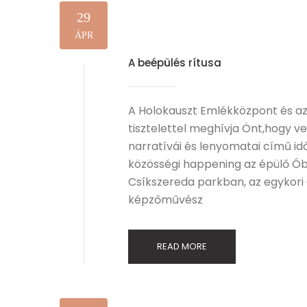
29
ÁPR
A beépülés rítusa
A Holokauszt Emlékközpont és az
tisztelettel meghívja Önt,hogy v
narratívái és lenyomatai című id
közösségi happening az épülő Óbu
Csíkszereda parkban, az egykori
képzőművész
READ MORE