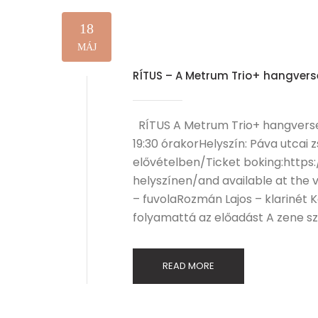
18
MÁJ
RÍTUS – A Metrum Trio+ hangver
RÍTUS A Metrum Trio+ hangverse
19:30 órakorHelyszín: Páva utcai
elővételben/Ticket boking:https:
helyszínen/and available at the 
– fuvolaRozmán Lajos – klarinét 
folyamattá az előadást A zene sz
READ MORE