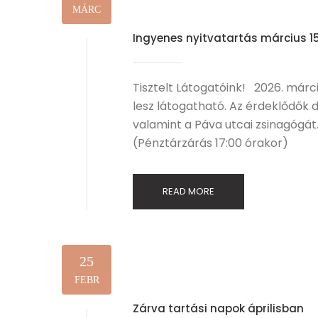
MÁRC
Ingyenes nyitvatartás március 1
Tisztelt Látogatóink! 2026. már
lesz látogatható. Az érdeklődők 
valamint a Páva utcai zsinagógát. 
(Pénztárzárás 17:00 órakor)
READ MORE
25
FEBR
Zárva tartási napok áprilisban