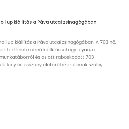
oll up kiállítás a Páva utcai zsinagógában
oll up kiállítás a Páva utcai zsinagógában. A 703 nő,
er története című kiállítással egy olyan, a
t munkatáborról és az ott raboskodott 703
ó lány és asszony életéről szeretnénk szólni,