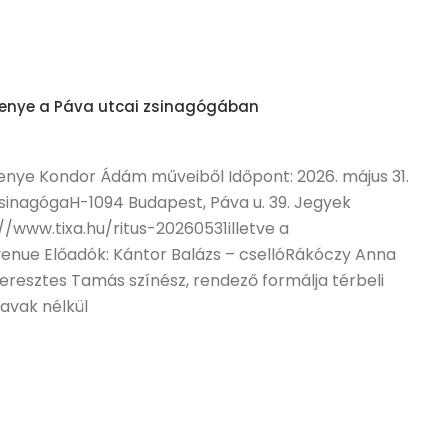
senye a Páva utcai zsinagógában
nye Kondor Ádám műveiből Időpont: 2026. május 31.
 zsinagógaH-1094 Budapest, Páva u. 39. Jegyek
//www.tixa.hu/ritus-20260531illetve a
venue Előadók: Kántor Balázs – csellóRákóczy Anna
Keresztes Tamás színész, rendező formálja térbeli
avak nélkül