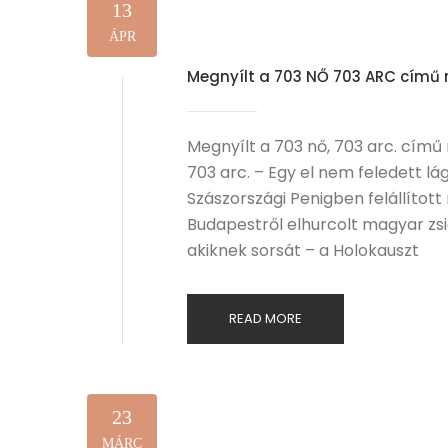
13
ÁPR
Megnyílt a 703 NŐ 703 ARC című r
Megnyílt a 703 nő, 703 arc. című r
703 arc. – Egy el nem feledett lág
Szászországi Penigben felállítot
Budapestről elhurcolt magyar zsid
akiknek sorsát – a Holokauszt
READ MORE
23
MÁRC