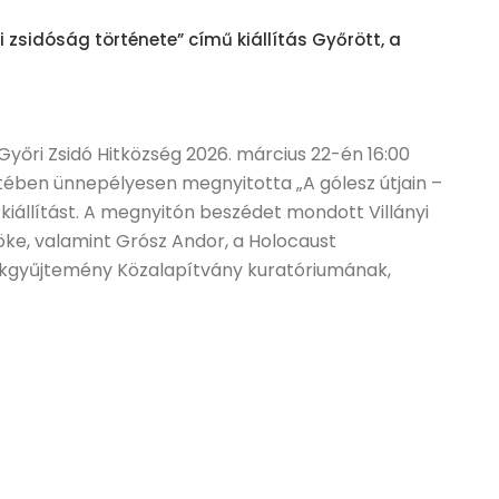
i zsidóság története” című kiállítás Győrött, a
yőri Zsidó Hitközség 2026. március 22-én 16:00
tében ünnepélyesen megnyitotta „A gólesz útjain –
kiállítást. A megnyitón beszédet mondott Villányi
nöke, valamint Grósz Andor, a Holocaust
kgyűjtemény Közalapítvány kuratóriumának,