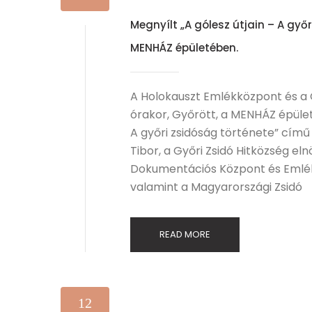
Megnyílt „A gólesz útjain – A győr
MENHÁZ épületében.
A Holokauszt Emlékközpont és a G
órakor, Győrött, a MENHÁZ épüle
A győri zsidóság története” című 
Tibor, a Győri Zsidó Hitközség el
Dokumentációs Központ és Emlé
valamint a Magyarországi Zsidó
READ MORE
12