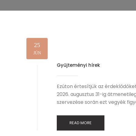
25
JÚN
Gyűjteményi hírek
Ezúton értesítjük az érdeklődők
2026. augusztus 31-ig átmenetileg
szervezése során ezt vegyék fig
READ MORE