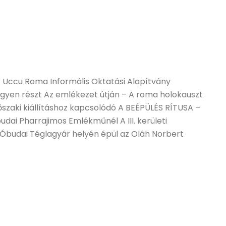
 Uccu Roma Informális Oktatási Alapítvány
egyen részt Az emlékezet útján – A roma holokauszt
őszaki kiállításhoz kapcsolódó A BEÉPÜLÉS RÍTUSA –
dai Pharrajimos Emlékműnél A III. kerületi
 Óbudai Téglagyár helyén épül az Oláh Norbert