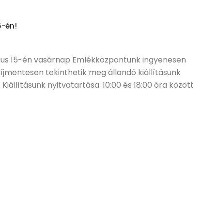
5-én!
cius 15-én vasárnap Emlékközpontunk ingyenesen
díjmentesen tekinthetik meg állandó kiállításunk
Kiállításunk nyitvatartása: 10:00 és 18:00 óra között