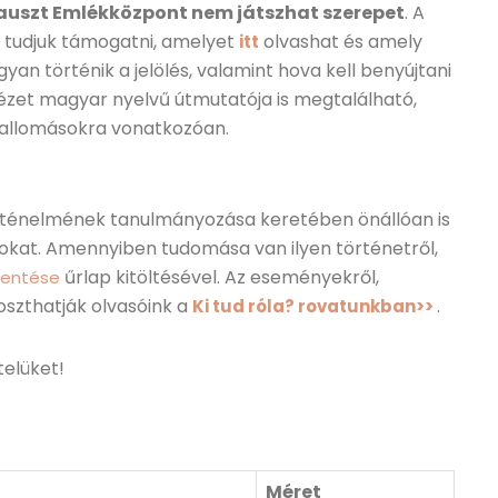
auszt Emlékközpont nem játszhat szerepet
. A
l tudjuk támogatni, amelyet
olvashat és amely
itt
gyan történik a jelölés, valamint hova kell benyújtani
zet magyar nyelvű útmutatója is megtalálható,
vallomásokra vonatkozóan.
rténelmének tanulmányozása keretében önállóan is
kat. Amennyiben tudomása van ilyen történetről,
űrlap kitöltésével. Az eseményekről,
lentése
oszthatják olvasóink a
.
Ki tud róla? rovatunkban>>
telüket!
Méret