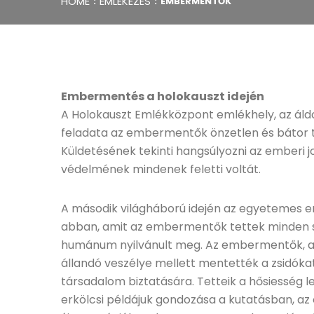
HOME
EMLÉKEZÉS
EMBERMENTŐK
Embermentés a holokauszt idején
A Holokauszt Emlékközpont emlékhely, az áld
feladata az embermentők önzetlen és bátor t
Küldetésének tekinti hangsúlyozni az emberi 
védelmének mindenek feletti voltát.
A második világháború idején az egyetemes e
abban, amit az embermentők tettek minden 
humánum nyilvánult meg. Az embermentők, aki
állandó veszélye mellett mentették a zsidók
társadalom biztatására. Tetteik a hősiesség l
erkölcsi példájuk gondozása a kutatásban, az