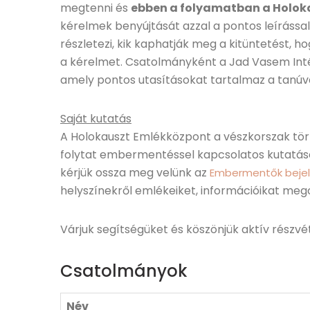
megtenni és
ebben a folyamatban a Holok
kérelmek benyújtását azzal a pontos leírássa
részletezi, kik kaphatják meg a kitüntetést, ho
a kérelmet. Csatolmányként a Jad Vasem Inté
amely pontos utasításokat tartalmaz a tanú
Saját kutatás
A Holokauszt Emlékközpont a vészkorszak tö
folytat embermentéssel kapcsolatos kutatáso
kérjük ossza meg velünk az
Embermentők beje
helyszínekről emlékeiket, információikat meg
Várjuk segítségüket és köszönjük aktív részvé
Csatolmányok
Név