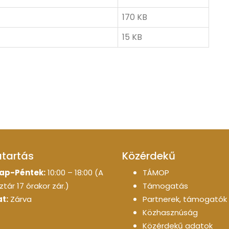
170 KB
15 KB
atartás
Közérdekű
ap-Péntek:
10:00 – 18:00 (A
TÁMOP
tár 17 órakor zár.)
Támogatás
t:
Zárva
Partnerek, támogatók
Közhasznúság
Közérdekű adatok