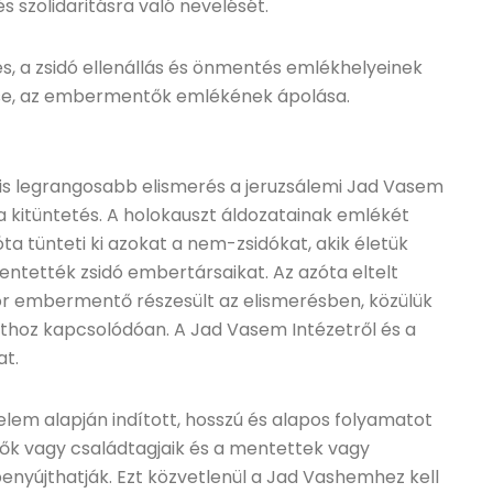
s szolidaritásra való nevelését.
 a zsidó ellenállás és önmentés emlékhelyeinek
tése, az embermentők emlékének ápolása.
 is legrangosabb elismerés a jeruzsálemi Jad Vasem
za kitüntetés. A holokauszt áldozatainak emlékét
ta tünteti ki azokat a nem-zsidókat, akik életük
entették zsidó embertársaikat. Az azóta eltelt
or embermentő részesült az elismerésben, közülük
thoz kapcsolódóan. A Jad Vasem Intézetről és a
at.
relem alapján indított, hosszú és alapos folyamatot
ők vagy családtagjaik és a mentettek vagy
enyújthatják. Ezt közvetlenül a Jad Vashemhez kell