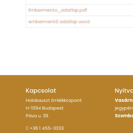
Embermento_adatlap.pdf
embermentő adatlap word
Kapcsolat
Nyitv
Holokauszt Emlékközpont
Vasárn
H-1094 Budapest
jegypénz
Páva u. 39.
Szomba
+36 1 455-3333