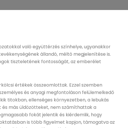
ozatokkal való együttérzés színhelye, ugyanakkor
evékenységének állandó, méltó megjelenítése is.
jogok tiszteletének fontosságát, az emberélet
rkölcsi értékek összeomlottak. Ezzel szemben
személyes és anyagi megfontoláson felülemelkedő
k titokban, ellenséges környezetben, a lebukás
at és más üldözötteket, nem számíthattak a
egmagasabb fokát jelentik és kiérdemlik, hogy
 oktatásban is több figyelmet kapjon, támogatva az