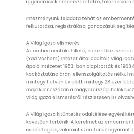
új generációk emberszeretetre, toleranciára é
Intézményünk feladata tehát az embermentés,
felkutatása, regisztrálása, gondozásuk segí
A Világ Igaza elismerés
Az embermentőket illető, nemzetközi szinten
(Yad Vashem) Intézet által odaítélt Világ Iga
ápoló intézetet 1953-ban alapították és 1963 ó
kockáztatása árán, ellenszolgáltatás nélkül m
mintegy hatvan év alatt mintegy 28 ezer bát
majd kilencszázan a magyarországi holokausz
Világ Igaza elismerésről részletesen
olvash
itt
A Világ Igaza kitüntetés odaítélése egyéni ké
követően történik. A kérelmet az emberment
családtagjaik, valamint szemtanúk egyaránt b