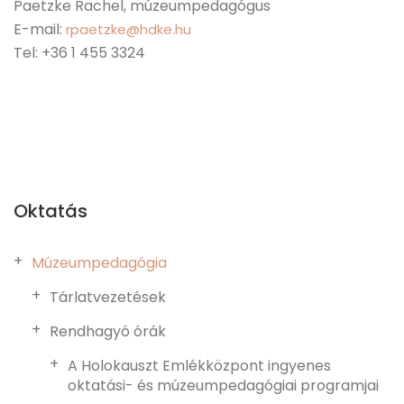
Paetzke Rachel, múzeumpedagógus
E-mail:
rpaetzke@hdke.hu
Tel: +36 1 455 3324
Oktatás
Múzeumpedagógia
Tárlatvezetések
Rendhagyó órák
A Holokauszt Emlékközpont ingyenes
oktatási- és múzeumpedagógiai programjai