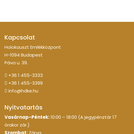
Kapcsolat
Holokauszt Emlékközpont
H-1094 Budapest
Páva u. 39.
+36 1 455-3333
+36 1 455-3399
info@hdke.hu
Nyitvatartás
Vasárnap-Péntek:
10:00 – 18:00 (A jegypénztár 17
órakor zár.)
Szombat:
Zárva