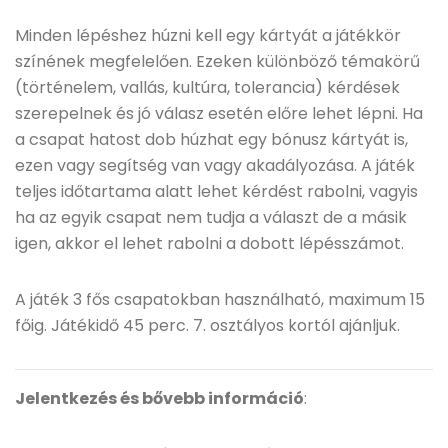
Minden lépéshez húzni kell egy kártyát a játékkör
színének megfelelően. Ezeken különböző témakörű
(történelem, vallás, kultúra, tolerancia) kérdések
szerepelnek és jó válasz esetén előre lehet lépni. Ha
a csapat hatost dob húzhat egy bónusz kártyát is,
ezen vagy segítség van vagy akadályozása. A játék
teljes időtartama alatt lehet kérdést rabolni, vagyis
ha az egyik csapat nem tudja a választ de a másik
igen, akkor el lehet rabolni a dobott lépésszámot.
A játék 3 fős csapatokban használható, maximum 15
főig. Játékidő 45 perc. 7. osztályos kortól ajánljuk.
Jelentkezés és bővebb információ
: