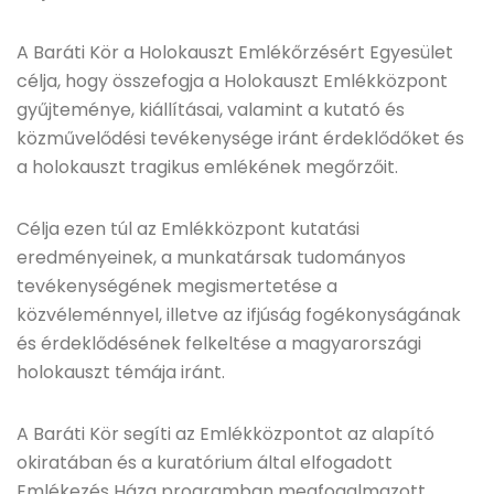
A Baráti Kör a Holokauszt Emlékőrzésért Egyesület
célja, hogy összefogja a Holokauszt Emlékközpont
gyűjteménye, kiállításai, valamint a kutató és
közművelődési tevékenysége iránt érdeklődőket és
a holokauszt tragikus emlékének megőrzőit.
Célja ezen túl az Emlékközpont kutatási
eredményeinek, a munkatársak tudományos
tevékenységének megismertetése a
közvéleménnyel, illetve az ifjúság fogékonyságának
és érdeklődésének felkeltése a magyarországi
holokauszt témája iránt.
A Baráti Kör segíti az Emlékközpontot az alapító
okiratában és a kuratórium által elfogadott
Emlékezés Háza programban megfogalmazott