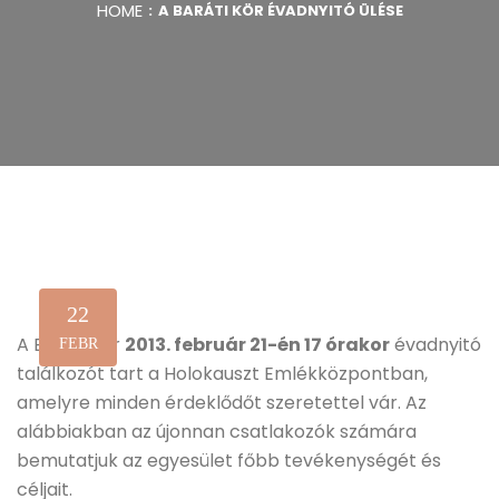
HOME
A BARÁTI KÖR ÉVADNYITÓ ÜLÉSE
22
A Baráti Kör
2013. február 21-én 17 órakor
évadnyitó
FEBR
találkozót tart a Holokauszt Emlékközpontban,
amelyre minden érdeklődőt szeretettel vár. Az
alábbiakban az újonnan csatlakozók számára
bemutatjuk az egyesület főbb tevékenységét és
céljait.