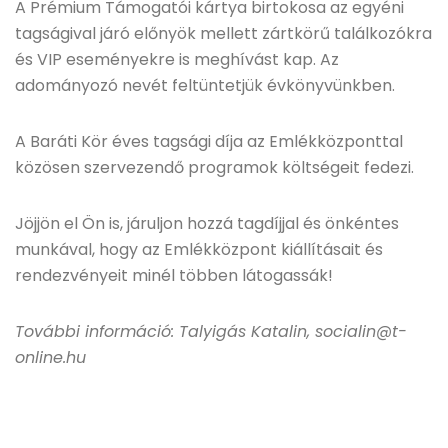
A Prémium Támogatói kártya birtokosa az egyéni
tagságival járó előnyök mellett zártkörű találkozókra
és VIP eseményekre is meghívást kap. Az
adományozó nevét feltüntetjük évkönyvünkben.
A Baráti Kör éves tagsági díja az Emlékközponttal
közösen szervezendő programok költségeit fedezi.
Jöjjön el Ön is, járuljon hozzá tagdíjjal és önkéntes
munkával, hogy az Emlékközpont kiállításait és
rendezvényeit minél többen látogassák!
További információ: Talyigás Katalin, socialin@t-
online.hu