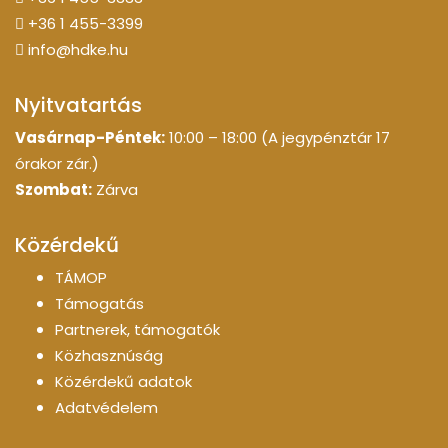
+36 1 455-3399
info@hdke.hu
Nyitvatartás
Vasárnap-Péntek:
10:00 – 18:00 (A jegypénztár 17
órakor zár.)
Szombat:
Zárva
Közérdekű
TÁMOP
Támogatás
Partnerek, támogatók
Közhasznúság
Közérdekű adatok
Adatvédelem