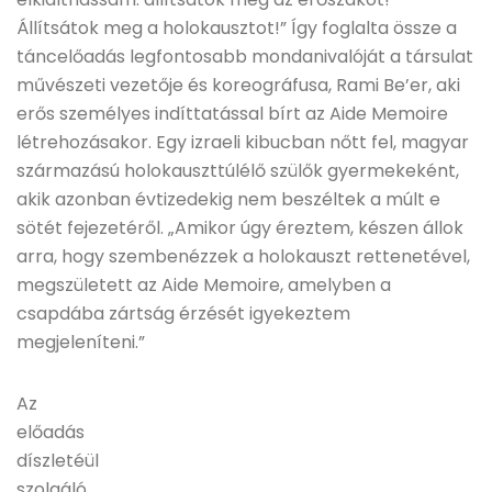
Állítsátok meg a holokausztot!” Így foglalta össze a
táncelőadás legfontosabb mondanivalóját a társulat
művészeti vezetője és koreográfusa, Rami Be’er, aki
erős személyes indíttatással bírt az Aide Memoire
létrehozásakor. Egy izraeli kibucban nőtt fel, magyar
származású holokauszttúlélő szülők gyermekeként,
akik azonban évtizedekig nem beszéltek a múlt e
sötét fejezetéről. „Amikor úgy éreztem, készen állok
arra, hogy szembenézzek a holokauszt rettenetével,
megszületett az Aide Memoire, amelyben a
csapdába zártság érzését igyekeztem
megjeleníteni.”
Az
előadás
díszletéül
szolgáló