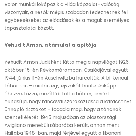
Be’er munkái leképezik a világ képzelet–valóság
viszonyait, a nézők mégis szabadon fedezhetnek fel
egybeeséseket az előadások és a maguk személyes
tapasztalatai között.
Yehudit Arnon, a társulat alapítója
Yehudit Arnon Juditként látta meg a napvilágot 1926.
október 15-én Révkomáromban. Családjával együtt
1944. június 11-én Auschwitzba hurcolták. A birkenaui
táborban – miután egy éjszakát büntetésképp
éhezve, fázva, mezítláb tölt a hóban, amiért
elutasítja, hogy táncával szórakoztassa a karácsonyt
ünneplő tiszteket – fogadja meg, hogy a táncnak
szenteli életét. 1945 májusában az olaszországi
Avigliano menekülttáborába került, onnan ment
Haifába 1948-ban, majd férjével együtt a libanoni