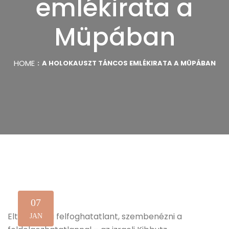
emlékirata a
Müpában
HOME
A HOLOKAUSZT TÁNCOS EMLÉKIRATA A MÜPÁBAN
07
Eltáncolni a felfoghatatlant, szembenézni a
JAN