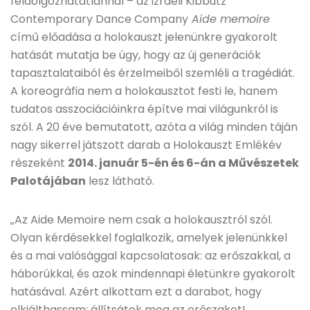
feldolgozhatatlannal – az izraeli Kibbutz
Contemporary Dance Company
Aide memoire
című előadása a holokauszt jelenünkre gyakorolt
hatását mutatja be úgy, hogy az új generációk
tapasztalataiból és érzelmeiből szemléli a tragédiát.
A koreográfia nem a holokausztot festi le, hanem
tudatos asszociációinkra építve mai világunkról is
szól. A 20 éve bemutatott, azóta a világ minden táján
nagy sikerrel játszott darab a Holokauszt Emlékév
részeként
2014. január 5-én és 6-án a Művészetek
Palotájában
lesz látható.
„Az Aide Memoire nem csak a holokausztról szól.
Olyan kérdésekkel foglalkozik, amelyek jelenünkkel
és a mai valósággal kapcsolatosak: az erőszakkal, a
háborúkkal, és azok mindennapi életünkre gyakorolt
hatásával. Azért alkottam ezt a darabot, hogy
elkiálthassam: állítsátok meg az erőszakot!