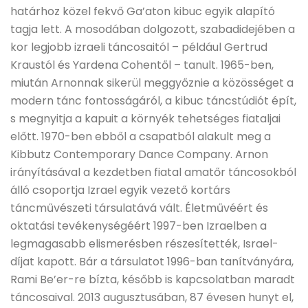
határhoz közel fekvő Ga’aton kibuc egyik alapító
tagja lett. A mosodában dolgozott, szabadidejében a
kor legjobb izraeli táncosaitól – például Gertrud
Kraustól és Yardena Cohentől – tanult. 1965-ben,
miután Arnonnak sikerül meggyőznie a közösséget a
modern tánc fontosságáról, a kibuc táncstúdiót épít,
s megnyitja a kapuit a környék tehetséges fiataljai
előtt. 1970-ben ebből a csapatból alakult meg a
Kibbutz Contemporary Dance Company. Arnon
irányításával a kezdetben fiatal amatőr táncosokból
álló csoportja Izrael egyik vezető kortárs
táncművészeti társulatává vált. Életművéért és
oktatási tevékenységéért 1997-ben Izraelben a
legmagasabb elismerésben részesítették, Israel-
díjat kapott. Bár a társulatot 1996-ban tanítványára,
Rami Be’er-re bízta, később is kapcsolatban maradt
táncosaival. 2013 augusztusában, 87 évesen hunyt el,