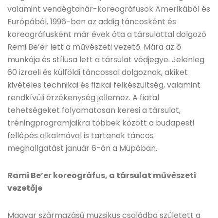
valamint vendégtanár-koreográfusok Amerikából és
Európából. 1996-ban az addig táncosként és
koreográfusként már évek óta a társulattal dolgozó
Remi Be’er lett a művészeti vezető. Mára az ő
munkája és stílusa lett a társulat védjegye. Jelenleg
60 izraeli és külföldi táncossal dolgoznak, akiket
kivételes technikai és fizikai felkészültség, valamint
rendkívüli érzékenység jellemez. A fiatal
tehetségeket folyamatosan keresi a társulat,
tréningprogramjaikra többek között a budapesti
fellépés alkalmával is tartanak táncos
meghallgatást január 6-án a Müpában.
Rami Be’er koreográfus, a társulat művészeti
vezetője
Magyar származású muzsikus családba született a