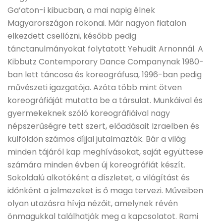
Ga’aton-i kibucban, a mai napig élnek
Magyarországon rokonai. Már nagyon fiatalon
elkezdett csellózni, később pedig
tánctanulmányokat folytatott Yehudit Arnonnál. A
Kibbutz Contemporary Dance Companynak 1980-
ban lett táncosa és koreográfusa, 1996-ban pedig
művészeti igazgatója. Azóta több mint ötven
koreográfiáját mutatta be a társulat. Munkáival és
gyermekeknek szóló koreográfiáival nagy
népszerűségre tett szert, előadásait Izraelben és
külföldön számos díjjal jutalmazták. Bár a világ
minden tájáról kap meghívásokat, saját együttese
számára minden évben új koreográfiát készít.
Sokoldalú alkotóként a díszletet, a világítást és
időnként a jelmezeket is ő maga tervezi. Műveiben
olyan utazásra hívja nézőit, amelynek révén
önmagukkal találhatják meg a kapcsolatot. Rami