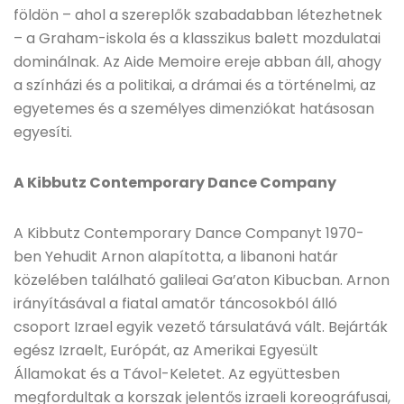
földön – ahol a szereplők szabadabban létezhetnek
– a Graham-iskola és a klasszikus balett mozdulatai
dominálnak. Az Aide Memoire ereje abban áll, ahogy
a színházi és a politikai, a drámai és a történelmi, az
egyetemes és a személyes dimenziókat hatásosan
egyesíti.
A Kibbutz Contemporary Dance Company
A Kibbutz Contemporary Dance Companyt 1970-
ben Yehudit Arnon alapította, a libanoni határ
közelében található galileai Ga’aton Kibucban. Arnon
irányításával a fiatal amatőr táncosokból álló
csoport Izrael egyik vezető társulatává vált. Bejárták
egész Izraelt, Európát, az Amerikai Egyesült
Államokat és a Távol-Keletet. Az együttesben
megfordultak a korszak jelentős izraeli koreográfusai,