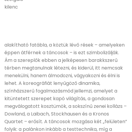
kilenc
alakítható fatábla, a köztük lévő rések – amelyeken
éppen átférnek a táncosok – is ezt szimbolizálják.
Ám a szereplők ebben a jelképesen barakkszerű
térben megtanulnak létezni, és kiderül, itt nemcsak
menekülni, hanem álmodozni, vágyakozni és élni is
lehet. A koreográfiát lenyűgöző dinamika,
színházszerű fogalmazásmód jellemzi, amelyet a
kitüntetett szerepet kapó világítás, a gondosan
megválogatott kosztümök, a sokszínű zenei kollázs –
Dowland, a Laibach, Stockhausen és a Kronos
Quartet – erősít. A táncosok mozgása két „felületen”
folyik: a palánkon inkább a testtechnika, míg a