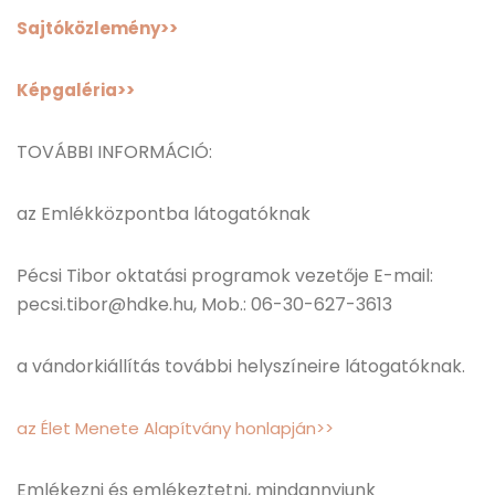
Sajtóközlemény>>
Képgaléria>>
TOVÁBBI INFORMÁCIÓ:
az Emlékközpontba látogatóknak
Pécsi Tibor oktatási programok vezetője E-mail:
pecsi.tibor@hdke.hu, Mob.: 06-30-627-3613
a vándorkiállítás további helyszíneire látogatóknak.
az Élet Menete Alapítvány honlapján>>
Emlékezni és emlékeztetni, mindannyiunk