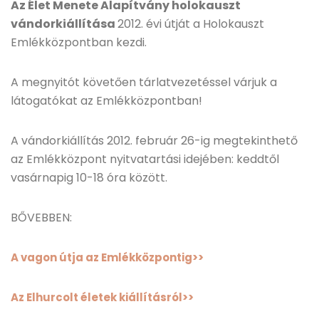
Az Élet Menete Alapítvány holokauszt
vándorkiállítása
2012. évi útját a Holokauszt
Emlékközpontban kezdi.
A megnyitót követően tárlatvezetéssel várjuk a
látogatókat az Emlékközpontban!
A vándorkiállítás 2012. február 26-ig megtekinthető
az Emlékközpont nyitvatartási idejében: keddtől
vasárnapig 10-18 óra között.
BŐVEBBEN:
A vagon útja az Emlékközpontig>>
Az Elhurcolt életek kiállításról>>