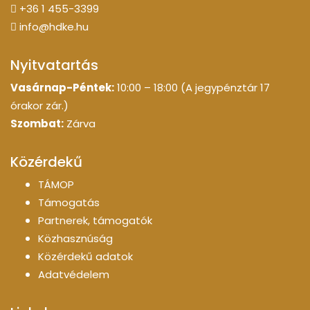
+36 1 455-3399
info@hdke.hu
Nyitvatartás
Vasárnap-Péntek:
10:00 – 18:00 (A jegypénztár 17
órakor zár.)
Szombat:
Zárva
Közérdekű
TÁMOP
Támogatás
Partnerek, támogatók
Közhasznúság
Közérdekű adatok
Adatvédelem