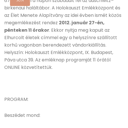
67 éve ezen a napon szabadult fel az auschwitz–
JÚN
birkenaui haláltábor. A Holokauszt Emlékközpont és
az Élet Menete Alapítvány az idei évben ismét közös
megemlékezést rendez
2012. január 27-én,
pénteken 11 órakor
. Ekkor nyitja meg kapuit az
Elhurcolt életek címmel egy a helyszínre szállított
korhű vagonban berendezett vándorkiállítás.
Helyszín: Holokauszt Emlékközpont, IX. Budapest,
Páva utca 39. Az emléknap programját 11 órától
ONLINE közvetítettük.
PROGRAM:
Beszédet mond: