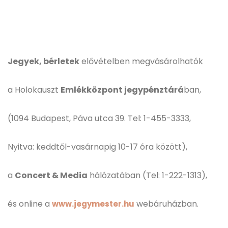
Jegyek, bérletek
elővételben megvásárolhatók
a Holokauszt
Emlékközpont jegypénztárá
ban,
(1094 Budapest, Páva utca 39. Tel: 1-455-3333,
Nyitva: keddtől-vasárnapig 10-17 óra között),
a
Concert & Media
hálózatában (Tel: 1-222-1313),
és online a
webáruházban.
www.jegymester.hu