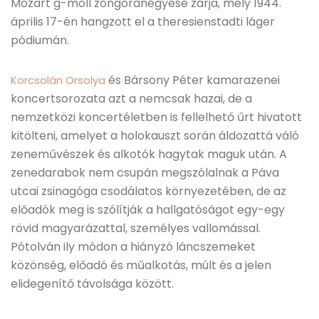
Mozart g-moll zongoranégyese zárja, mely 1944.
április 17-én hangzott el a theresienstadti láger
pódiumán.
és Bársony Péter kamarazenei
Korcsolán Orsolya
koncertsorozata azt a nemcsak hazai, de a
nemzetközi koncertéletben is fellelhető űrt hivatott
kitölteni, amelyet a holokauszt során áldozattá váló
zeneművészek és alkotók hagytak maguk után. A
zenedarabok nem csupán megszólalnak a Páva
utcai zsinagóga csodálatos környezetében, de az
előadók meg is szólítják a hallgatóságot egy-egy
rövid magyarázattal, személyes vallomással.
Pótolván ily módon a hiányzó láncszemeket
közönség, előadó és műalkotás, múlt és a jelen
elidegenítő távolsága között.