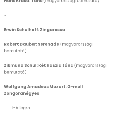
Hans Krasa: Tánc
(magyarországi bemutató)
~
Erwin Schulhoff: Zingaresca
Robert Dauber: Serenade
(magyarországi
bemutató)
Zikmund Schul: Két haszid tánc
(magyarországi
bemutató)
Wolfgang Amadeus Mozart: G-moll
Zongoranégyes
I-Allegro