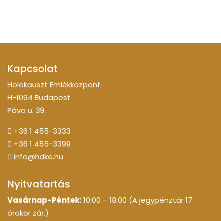
Kapcsolat
Holokauszt Emlékközpont
H-1094 Budapest
Páva u. 39.
+36 1 455-3333
+36 1 455-3399
info@hdke.hu
Nyitvatartás
Vasárnap-Péntek:
10:00 – 18:00 (A jegypénztár 17
órakor zár.)