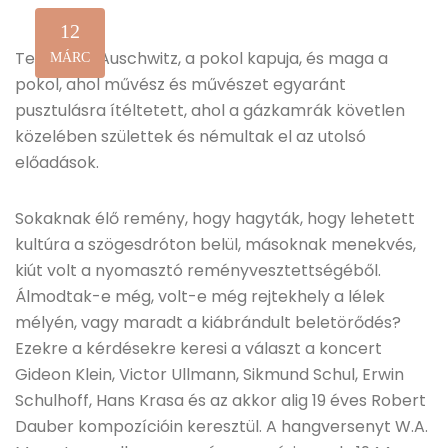
12
Terezin és Auschwitz, a pokol kapuja, és maga a
MÁRC
pokol, ahol művész és művészet egyaránt
pusztulásra ítéltetett, ahol a gázkamrák követlen
közelében születtek és némultak el az utolsó
előadások.
Sokaknak élő remény, hogy hagyták, hogy lehetett
kultúra a szögesdróton belül, másoknak menekvés,
kiút volt a nyomasztó reményvesztettségéből.
Álmodtak-e még, volt-e még rejtekhely a lélek
mélyén, vagy maradt a kiábrándult beletörődés?
Ezekre a kérdésekre keresi a választ a koncert
Gideon Klein, Victor Ullmann, Sikmund Schul, Erwin
Schulhoff, Hans Krasa és az akkor alig 19 éves Robert
Dauber kompozícióin keresztül. A hangversenyt W.A.