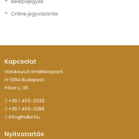
Belépőjegyek
Online jegyvásárlás
Kapcsolat
Holokauszt Emlékközpont
H-1094 Budapest
Páva u. 39.
+36 1 455-3333
+36 1 455-3399
info@hdke.hu
Nyitvatartás