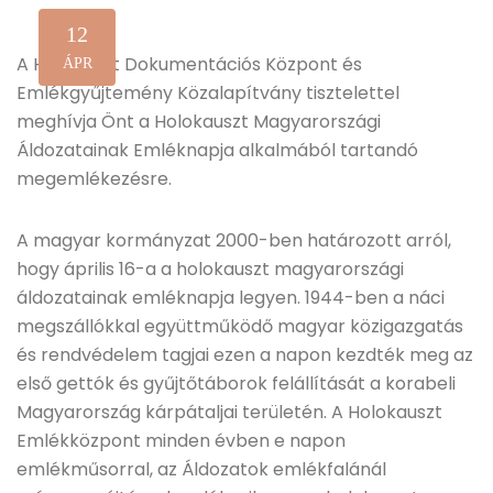
12
A Holocaust Dokumentációs Központ és
ÁPR
Emlékgyűjtemény Közalapítvány tisztelettel
meghívja Önt a Holokauszt Magyarországi
Áldozatainak Emléknapja alkalmából tartandó
megemlékezésre.
A magyar kormányzat 2000-ben határozott arról,
hogy április 16-a a holokauszt magyarországi
áldozatainak emléknapja legyen. 1944-ben a náci
megszállókkal együttműködő magyar közigazgatás
és rendvédelem tagjai ezen a napon kezdték meg az
első gettók és gyűjtőtáborok felállítását a korabeli
Magyarország kárpátaljai területén. A Holokauszt
Emlékközpont minden évben e napon
emlékműsorral, az Áldozatok emlékfalánál