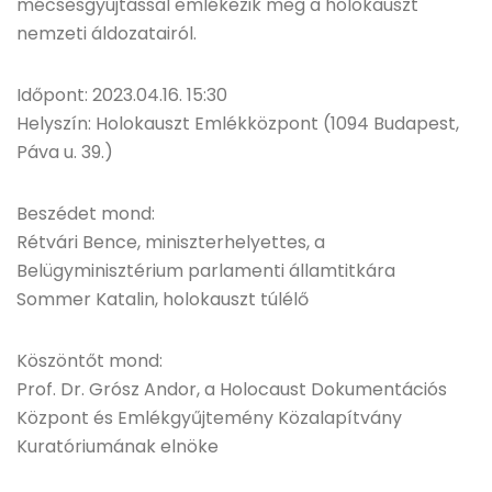
mécsesgyújtással emlékezik meg a holokauszt
nemzeti áldozatairól.
Időpont: 2023.04.16. 15:30
Helyszín: Holokauszt Emlékközpont (1094 Budapest,
Páva u. 39.)
Beszédet mond:
Rétvári Bence, miniszterhelyettes, a
Belügyminisztérium parlamenti államtitkára
Sommer Katalin, holokauszt túlélő
Köszöntőt mond:
Prof. Dr. Grósz Andor, a Holocaust Dokumentációs
Központ és Emlékgyűjtemény Közalapítvány
Kuratóriumának elnöke