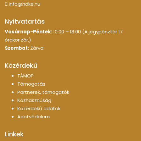
info@hdke.hu
Nyitvatartás
Vasárnap-Péntek:
10:00 – 18:00 (A jegypénztár 17
órakor zár.)
Szombat:
Zárva
Közérdekű
TÁMOP
Támogatás
Partnerek, támogatók
Közhasznúság
Közérdekű adatok
Adatvédelem
Linkek