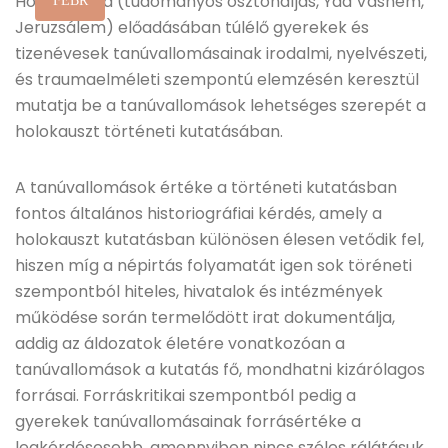
Horváth Rita (tudományos ösztöndíjas, Yad Vashem,
FEBR
Jeruzsálem) előadásában túlélő gyerekek és
tizenévesek tanúvallomásainak irodalmi, nyelvészeti,
és traumaelméleti szempontú elemzésén keresztül
mutatja be a tanúvallomások lehetséges szerepét a
holokauszt történeti kutatásában.
A tanúvallomások értéke a történeti kutatásban
fontos általános historiográfiai kérdés, amely a
holokauszt kutatásban különösen élesen vetődik fel,
hiszen míg a népirtás folyamatát igen sok töréneti
szempontból hiteles, hivatalok és intézmények
működése során termelődött irat dokumentálja,
addig az áldozatok életére vonatkozóan a
tanúvallomások a kutatás fő, mondhatni kizárólagos
forrásai. Forráskritikai szempontból pedig a
gyerekek tanúvallomásainak forrásértéke a
legkérdésesebb, amennyiben nincs széles rálátásuk