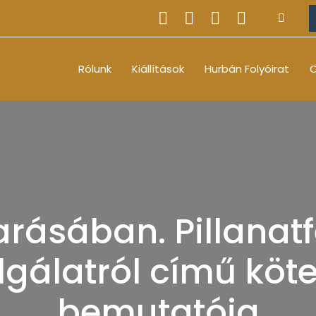
Rólunk
Kiállítások
Hurbán Folyóirat
O
rásában. Pillanatf
álatról című köte
bemutatója