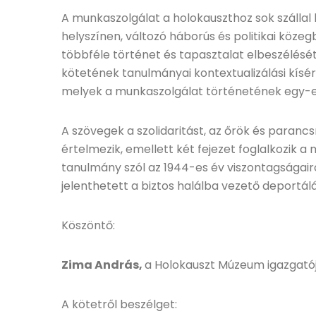
A munkaszolgálat a holokauszthoz sok szálla
helyszínen, változó háborús és politikai köze
többféle történet és tapasztalat elbeszélését
kötetének tanulmányai kontextualizálási kísér
melyek a munkaszolgálat történetének egy-eg
A szövegek a szolidaritást, az őrök és paranc
értelmezik, emellett két fejezet foglalkozik 
tanulmány szól az 1944-es év viszontagságair
jelenthetett a biztos halálba vezető deportálá
Köszöntő:
Zima András,
a Holokauszt Múzeum igazgató
A kötetről beszélget: