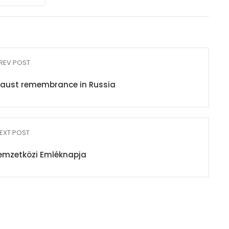
REV POST
caust remembrance in Russia
EXT POST
emzetközi Emléknapja