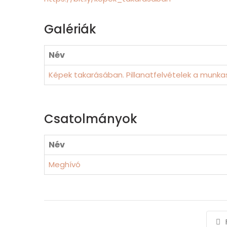
Galériák
Név
Képek takarásában. Pillanatfelvételek a munka
Csatolmányok
Név
Meghívó