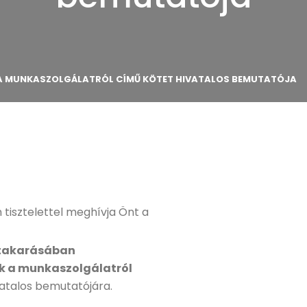
K A MUNKASZOLGÁLATRÓL CÍMŰ KÖTET HIVATALOS BEMUTATÓJA
tisztelettel meghívja Önt a
takarásában
ek a munkaszolgálatról
atalos bemutatójára.