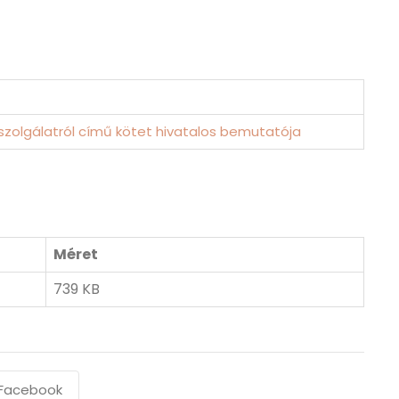
szolgálatról című kötet hivatalos bemutatója
Méret
739 KB
Facebook