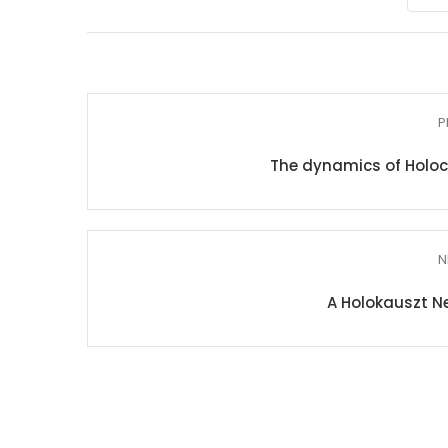
P
The dynamics of Holo
N
A Holokauszt N