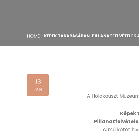
HOME
KÉPEK TAKARÁSÁBAN. PILLANATFELVÉTELE
13
JAN
A Holokauszt Múzeum 
Képek 
Pillanatfelvétel
című kötet hiv