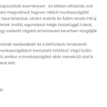
l kapcsolódó eseménysor. Az időben elhúzódó, sok
gben megvalósult fegyver nélküli munkaszolgálat
 teszi lehetővé. Lénárt András és Ádám István Pál új
letek: önálló, egymással mégis összefüggő írások,
y szeletét tágabb értelmezési keretben vizsgálják.
snokaik viselkedését és a behívások rendszerét
a munkaszolgálatot bemutató fotókkal. Végül külön
ól, amikor a munkaszolgálat akár menekülő utat is
sok elől.
ja