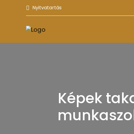
Nyitvatartás
Képek taka
munkaszolg