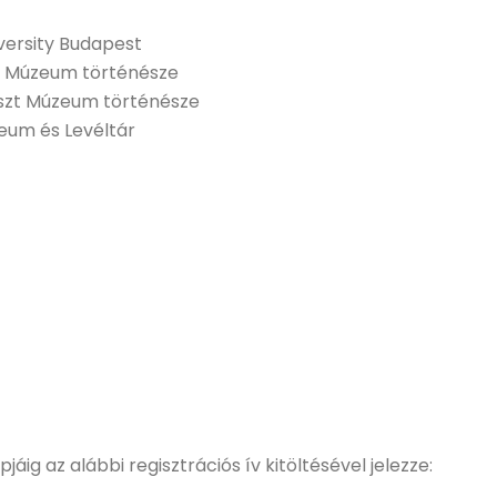
iversity Budapest
szt Múzeum történésze
auszt Múzeum történésze
zeum és Levéltár
jáig az alábbi regisztrációs ív kitöltésével jelezze: