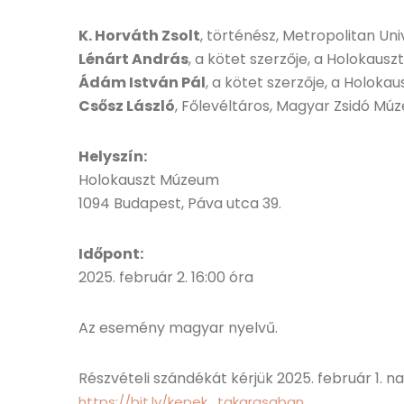
K. Horváth Zsolt
, történész, Metropolitan Un
Lénárt András
, a kötet szerzője, a Holokau
Ádám István Pál
, a kötet szerzője, a Holok
Csősz László
, Főlevéltáros, Magyar Zsidó Mú
Helyszín:
Holokauszt Múzeum
1094 Budapest, Páva utca 39.
Időpont:
2025. február 2. 16:00 óra
Az esemény magyar nyelvű.
Részvételi szándékát kérjük 2025. február 1. nap
https://bit.ly/kepek_takarasaban