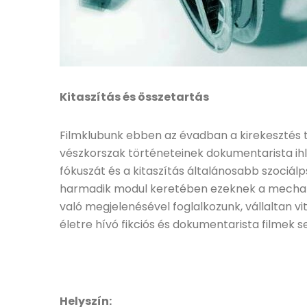
Kitaszítás és összetartás
Filmklubunk ebben az évadban a kirekesztés tö
vészkorszak történeteinek dokumentarista ihle
fókuszát és a kitaszítás általánosabb szociálp
harmadik modul keretében ezeknek a mechan
való megjelenésével foglalkozunk, vállaltan
életre hívó fikciós és dokumentarista filmek s
Helyszín: