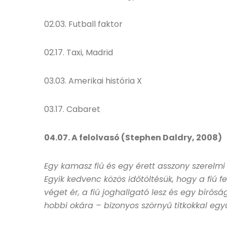
02.03. Futball faktor
02.17. Taxi, Madrid
03.03. Amerikai história X
03.17. Cabaret
04.07. A felolvasó (Stephen Daldry, 2008)
Egy kamasz fiú és egy érett asszony szerelm
Egyik kedvenc közös időtöltésük, hogy a fiú f
véget ér, a fiú joghallgató lesz és egy bírós
hobbi okára – bizonyos szörnyű titkokkal együ