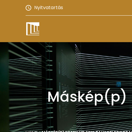
Nyitvatartás
Máskép(p) 