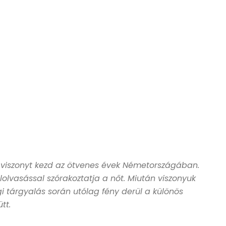
i viszonyt kezd az ötvenes évek Németországában.
elolvasással szórakoztatja a nőt. Miután viszonyuk
ági tárgyalás során utólag fény derül a különös
tt.