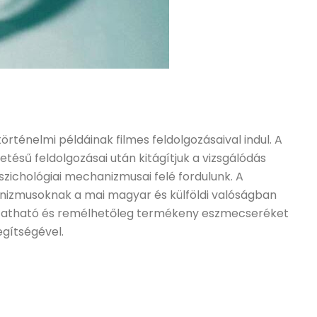
rténelmi példáinak filmes feldolgozásaival indul. A
tésű feldolgozásai után kitágítjuk a vizsgálódás
szichológiai mechanizmusai felé fordulunk. A
izmusoknak a mai magyar és külföldi valóságban
 vitatható és remélhetőleg termékeny eszmecseréket
egítségével.