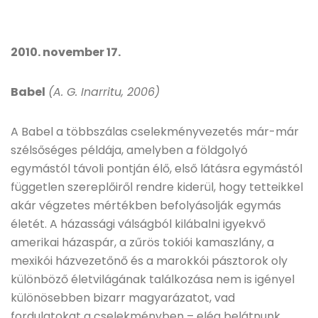
2010. november 17.
Babel
(A. G. Inarritu, 2006)
A Babel a többszálas cselekményvezetés már-már
szélsőséges példája, amelyben a földgolyó
egymástól távoli pontján élő, első látásra egymástól
független szereplőiről rendre kiderül, hogy tetteikkel
akár végzetes mértékben befolyásolják egymás
életét. A házassági válságból kilábalni igyekvő
amerikai házaspár, a zűrös tokiói kamaszlány, a
mexikói házvezetőnő és a marokkói pásztorok oly
különböző életvilágának találkozása nem is igényel
különösebben bizarr magyarázatot, vad
fordulatokat a cselekményben – elég belátnunk,