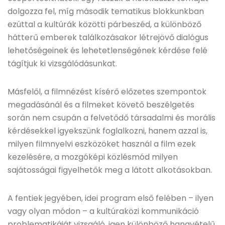
dolgozza fel, míg második tematikus blokkunkban
ezúttal a kultúrák közötti párbeszéd, a különböző
hátterű emberek találkozásakor létrejövő dialógus
lehetőségeinek és lehetetlenségének kérdése felé
tágítjuk ki vizsgálódásunkat.
Másfelől, a filmnézést kísérő előzetes szempontok
megadásánál és a filmeket követő beszélgetés
során nem csupán a felvetődő társadalmi és morális
kérdésekkel igyekszünk foglalkozni, hanem azzal is,
milyen filmnyelvi eszközöket használ a film ezek
kezelésére, a mozgóképi közlésmód milyen
sajátosságai figyelhetők meg a látott alkotásokban.
A fentiek jegyében, idei program első felében – ilyen
vagy olyan módon – a kultúraközi kommunikáció
problematikáját vizsgáló, igen különböző hangvételű