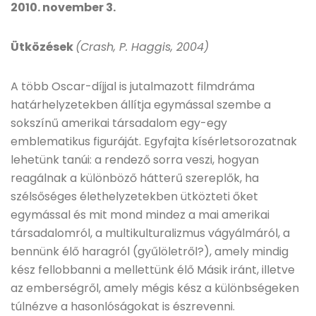
2010. november 3.
Ütközések
(Crash, P. Haggis, 2004)
A több Oscar-díjjal is jutalmazott filmdráma
határhelyzetekben állítja egymással szembe a
sokszínű amerikai társadalom egy-egy
emblematikus figuráját. Egyfajta kísérletsorozatnak
lehetünk tanúi: a rendező sorra veszi, hogyan
reagálnak a különböző hátterű szereplők, ha
szélsőséges élethelyzetekben ütközteti őket
egymással és mit mond mindez a mai amerikai
társadalomról, a multikulturalizmus vágyálmáról, a
bennünk élő haragról (gyűlöletről?), amely mindig
kész fellobbanni a mellettünk élő Másik iránt, illetve
az emberségről, amely mégis kész a különbségeken
túlnézve a hasonlóságokat is észrevenni.