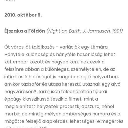
2010. október 6.
Éjszaka a Földön
(Night on Earth, J. Jarmusch, 1991)
Öt város, öt találkozás – variációk egy témára.
Hányféle különbség és hányféle hasonlóság lehet
két ember között és hogyan kerülnek ezek a
felszínre abban a különleges, személytelen, de az
intimitás lehetőségét is magában rejtő helyzetben,
amikor taxisofőr és utasa keresztülutaznak egy alvó
nagyvároson? Jarmusch feledhetetlen figurái
éppúgy klasszikussá teszik a filmet, mint a
megjelenített helyzetek groteszk, abszurd, néhol
morbid de mindig mélyen emberséges humora és a
mögötte felsejlő alapkérdés: lehetséges-e megértés