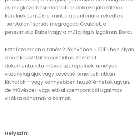
és megközelítési móddal rendelkező játékfilmek
kerülnek terítékre, mint a a perifériára rekedtek
„sorstalan” sorsát megragadó Gyűlölet, a
pesszimista Babel vagy a műfajilag is izgalmas Borat.
Ezzel szemben a tanév 2. félévében – 2011-ben olyan
a holokauszttal kapcsolatos, zömmel
dokumentarista művek szerepelnek, amelyek
viszonylag újak vagy kevéssé ismertek, ritkán
láthatók – vagy könnyebben hozzáférhetők ugyan,
de művészeti vagy etikai szempontból izgalmas
vitákra adhatnak alkalmat.
Helyszín: