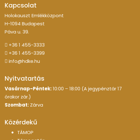
Kapcsolat
Holokauszt Emlékközpont
H-1094 Budapest
Páva u. 39.
+36 1 455-3333
+36 1 455-3399
info@hdke.hu
Nyitvatartás
Vasárnap-Péntek:
10:00 – 18:00 (A jegypénztár 17
órakor zár.)
Szombat:
Zárva
Közérdekű
TÁMOP