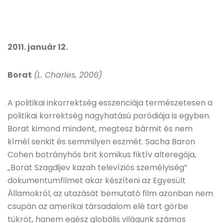
2011. január 12.
Borat
(L. Charles, 2006)
A politikai inkorrektség esszenciája természetesen a
politikai korrektség nagyhatású paródiája is egyben.
Borat kimond mindent, megtesz bármit és nem
kímél senkit és semmilyen eszmét. Sacha Baron
Cohen botrányhős brit komikus fiktív alteregója,
„Borat Szagdijev kazah televíziós személyiség”
dokumentumfilmet akar készíteni az Egyesült
Államokról, az utazását bemutató film azonban nem
csupán az amerikai társadalom elé tart görbe
tükröt, hanem egész globális világunk számos