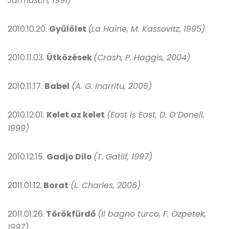
Jarmusch, 1991)
2010.10.20.
Gyűlölet
(La Haine, M. Kassovitz, 1995)
2010.11.03.
Ütközések
(Crash, P. Haggis, 2004)
2010.11.17.
Babel
(A. G. Inarritu, 2006)
2010.12.01.
Kelet az kelet
(East is East, D. O’Donell,
1999)
2010.12.15.
Gadjo Dilo
(T. Gatlif, 1997)
2011.01.12.
Borat
(L. Charles, 2006)
2011.01.26.
Törökfürdő
(Il bagno turco, F. Özpetek,
1997)