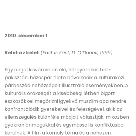
2010. december 1.
Kelet az kelet
(East is East, D. O’Donell, 1999)
Egy angol kisvárosban élő, hétgyerekes brit-
pakisztáni házaspár élete bővelkedik a kultúraközi
párbeszéd nehézségeit illusztráló eseményekben. A
kulturális örökségét a kisebbségi létben bigott
eszközökkel megőrizni igyekvő muszlim apa rendre
konfrontálódik gyerekeivel és feleségével, akik az
ellenszegülés különféle módjait választják, miközben
gyakran önmagukkal és egymással is konfliktusba
kerülnek. A film a komoly téma és a nehezen