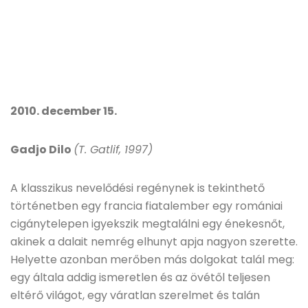
2010. december 15.
Gadjo Dilo
(T. Gatlif, 1997)
A klasszikus nevelődési regénynek is tekinthető
történetben egy francia fiatalember egy romániai
cigánytelepen igyekszik megtalálni egy énekesnőt,
akinek a dalait nemrég elhunyt apja nagyon szerette.
Helyette azonban merőben más dolgokat talál meg:
egy általa addig ismeretlen és az övétől teljesen
eltérő világot, egy váratlan szerelmet és talán