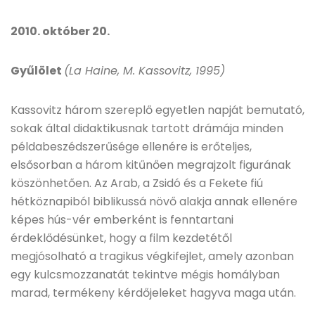
2010. október 20.
Gyűlölet
(La Haine, M. Kassovitz, 1995)
Kassovitz három szereplő egyetlen napját bemutató,
sokak által didaktikusnak tartott drámája minden
példabeszédszerűsége ellenére is erőteljes,
elsősorban a három kitűnően megrajzolt figurának
köszönhetően. Az Arab, a Zsidó és a Fekete fiú
hétköznapiból biblikussá növő alakja annak ellenére
képes hús-vér emberként is fenntartani
érdeklődésünket, hogy a film kezdetétől
megjósolható a tragikus végkifejlet, amely azonban
egy kulcsmozzanatát tekintve mégis homályban
marad, termékeny kérdőjeleket hagyva maga után.