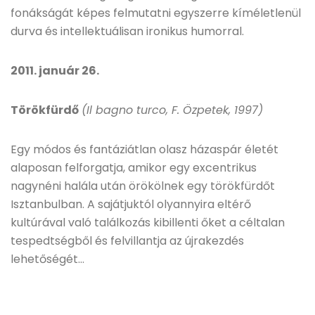
fonákságát képes felmutatni egyszerre kíméletlenül
durva és intellektuálisan ironikus humorral.
2011. január 26.
Törökfürdő
(Il bagno turco, F. Özpetek, 1997)
Egy módos és fantáziátlan olasz házaspár életét
alaposan felforgatja, amikor egy excentrikus
nagynéni halála után örökölnek egy törökfürdőt
Isztanbulban. A sajátjuktól olyannyira eltérő
kultúrával való találkozás kibillenti őket a céltalan
tespedtségből és felvillantja az újrakezdés
lehetőségét…