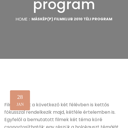
program
HOME
MÁSKÉP(P) FILMKLUB 2010 TÉLI PROGRAM
28
Filmklubunk a következő két félévben is kettős
JAN
fókusszal rendelkezik majd, kétféle értelemben is.
Egyfelől a bemutatott filmek két téma köré
csoportosíthatók: egy részük a holokauszt témáját