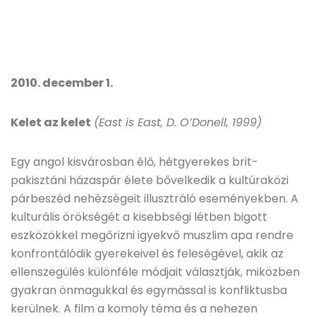
2010. december 1.
Kelet az kelet
(East is East, D. O’Donell, 1999)
Egy angol kisvárosban élő, hétgyerekes brit-
pakisztáni házaspár élete bővelkedik a kultúraközi
párbeszéd nehézségeit illusztráló eseményekben. A
kulturális örökségét a kisebbségi létben bigott
eszközökkel megőrizni igyekvő muszlim apa rendre
konfrontálódik gyerekeivel és feleségével, akik az
ellenszegülés különféle módjait választják, miközben
gyakran önmagukkal és egymással is konfliktusba
kerülnek. A film a komoly téma és a nehezen