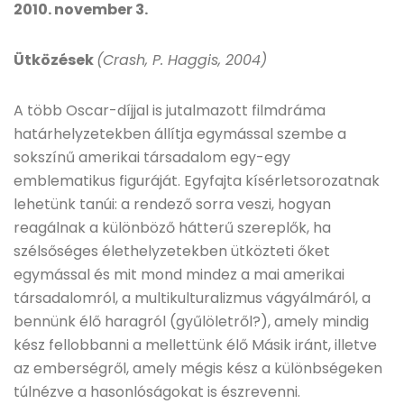
2010. november 3.
Ütközések
(Crash, P. Haggis, 2004)
A több Oscar-díjjal is jutalmazott filmdráma
határhelyzetekben állítja egymással szembe a
sokszínű amerikai társadalom egy-egy
emblematikus figuráját. Egyfajta kísérletsorozatnak
lehetünk tanúi: a rendező sorra veszi, hogyan
reagálnak a különböző hátterű szereplők, ha
szélsőséges élethelyzetekben ütközteti őket
egymással és mit mond mindez a mai amerikai
társadalomról, a multikulturalizmus vágyálmáról, a
bennünk élő haragról (gyűlöletről?), amely mindig
kész fellobbanni a mellettünk élő Másik iránt, illetve
az emberségről, amely mégis kész a különbségeken
túlnézve a hasonlóságokat is észrevenni.