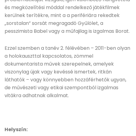
és megközelítési móddal rendelkező játékfilmek
kerülnek terítékre, mint a a perifériára rekedtek
„sorstalan” sorsát megragadó Gyűlölet, a
pesszimista Babel vagy a műfajilag is izgalmas Borat.
Ezzel szemben a tanév 2. félévében – 2011-ben olyan
a holokauszttal kapcsolatos, zömmel
dokumentarista művek szerepelnek, amelyek
viszonylag újak vagy kevéssé ismertek, ritkán
láthatók – vagy könnyebben hozzáférhetők ugyan,
de művészeti vagy etikai szempontból izgalmas
vitákra adhatnak alkalmat.
Helyszín: