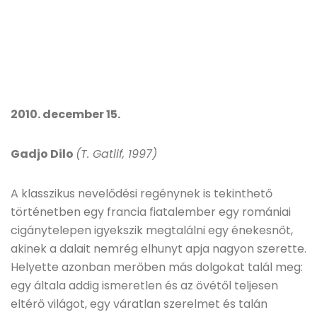
2010. december 15.
Gadjo Dilo
(T. Gatlif, 1997)
A klasszikus nevelődési regénynek is tekinthető
történetben egy francia fiatalember egy romániai
cigánytelepen igyekszik megtalálni egy énekesnőt,
akinek a dalait nemrég elhunyt apja nagyon szerette.
Helyette azonban merőben más dolgokat talál meg:
egy általa addig ismeretlen és az övétől teljesen
eltérő világot, egy váratlan szerelmet és talán