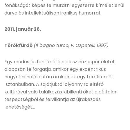
fonákságát képes felmutatni egyszerre kíméletlenül
durva és intellektuálisan ironikus humorral.
2011. január 26.
Törökfürdő
(Il bagno turco, F. Özpetek, 1997)
Egy módos és fantáziátlan olasz házaspár életét
alaposan felforgatja, amikor egy excentrikus
nagynéni halála után örökölnek egy törökfürdőt
Isztanbulban. A sajátjuktól olyannyira eltérő
kultúrával való találkozás kibillenti őket a céltalan
tespedtségből és felvillantja az újrakezdés
lehetőségét…