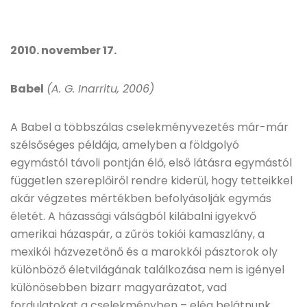
2010. november 17.
Babel
(A. G. Inarritu, 2006)
A Babel a többszálas cselekményvezetés már-már
szélsőséges példája, amelyben a földgolyó
egymástól távoli pontján élő, első látásra egymástól
független szereplőiről rendre kiderül, hogy tetteikkel
akár végzetes mértékben befolyásolják egymás
életét. A házassági válságból kilábalni igyekvő
amerikai házaspár, a zűrös tokiói kamaszlány, a
mexikói házvezetőnő és a marokkói pásztorok oly
különböző életvilágának találkozása nem is igényel
különösebben bizarr magyarázatot, vad
fordulatokat a cselekményben – elég belátnunk,