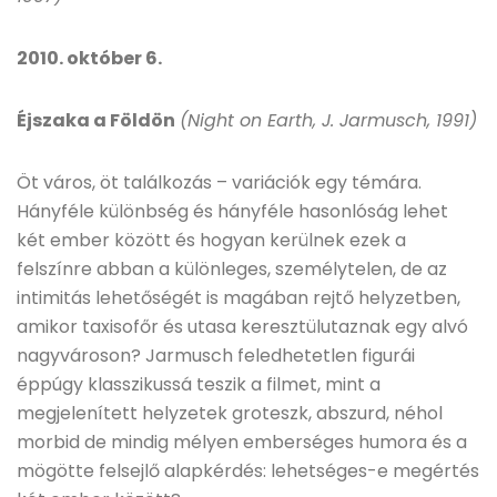
2010. október 6.
Éjszaka a Földön
(Night on Earth, J. Jarmusch, 1991)
Öt város, öt találkozás – variációk egy témára.
Hányféle különbség és hányféle hasonlóság lehet
két ember között és hogyan kerülnek ezek a
felszínre abban a különleges, személytelen, de az
intimitás lehetőségét is magában rejtő helyzetben,
amikor taxisofőr és utasa keresztülutaznak egy alvó
nagyvároson? Jarmusch feledhetetlen figurái
éppúgy klasszikussá teszik a filmet, mint a
megjelenített helyzetek groteszk, abszurd, néhol
morbid de mindig mélyen emberséges humora és a
mögötte felsejlő alapkérdés: lehetséges-e megértés