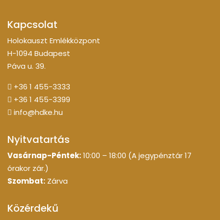
Kapcsolat
Holokauszt Emlékközpont
H-1094 Budapest
Páva u. 39.
+36 1 455-3333
+36 1 455-3399
info@hdke.hu
Nyitvatartás
Vasárnap-Péntek:
10:00 – 18:00 (A jegypénztár 17
órakor zár.)
Szombat:
Zárva
Közérdekű