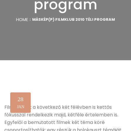
program
HOME
MÁSKÉP(P) FILMKLUB 2010 TÉLI PROGRAM
28
Filmklubunk a következő két félévben is kettős
JAN
fókusszal rendelkezik majd, kétféle értelemben is.
Egyfelől a bemutatott filmek két téma köré
csoportosíthatók: egy részük a holokauszt témáját