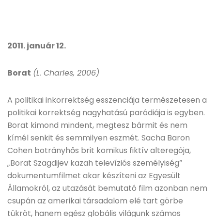
2011. január 12.
Borat
(L. Charles, 2006)
A politikai inkorrektség esszenciája természetesen a
politikai korrektség nagyhatású paródiája is egyben.
Borat kimond mindent, megtesz bármit és nem
kímél senkit és semmilyen eszmét. Sacha Baron
Cohen botrányhős brit komikus fiktív alteregója,
„Borat Szagdijev kazah televíziós személyiség”
dokumentumfilmet akar készíteni az Egyesült
Államokról, az utazását bemutató film azonban nem
csupán az amerikai társadalom elé tart görbe
tükröt, hanem egész globális világunk számos