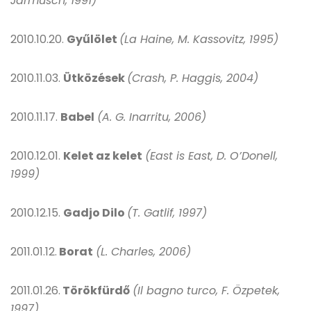
Jarmusch, 1991)
2010.10.20.
Gyűlölet
(La Haine, M. Kassovitz, 1995)
2010.11.03.
Ütközések
(Crash, P. Haggis, 2004)
2010.11.17.
Babel
(A. G. Inarritu, 2006)
2010.12.01.
Kelet az kelet
(East is East, D. O’Donell,
1999)
2010.12.15.
Gadjo Dilo
(T. Gatlif, 1997)
2011.01.12.
Borat
(L. Charles, 2006)
2011.01.26.
Törökfürdő
(Il bagno turco, F. Özpetek,
1997)