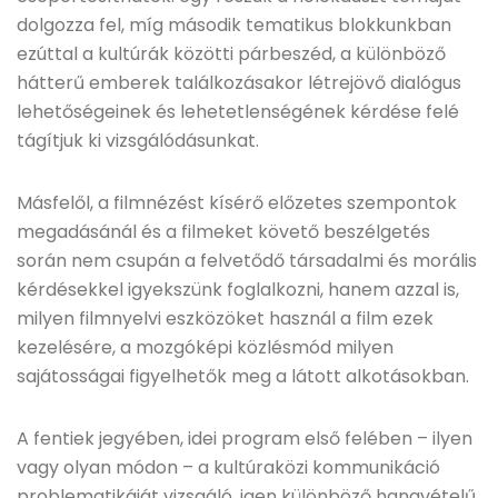
dolgozza fel, míg második tematikus blokkunkban
ezúttal a kultúrák közötti párbeszéd, a különböző
hátterű emberek találkozásakor létrejövő dialógus
lehetőségeinek és lehetetlenségének kérdése felé
tágítjuk ki vizsgálódásunkat.
Másfelől, a filmnézést kísérő előzetes szempontok
megadásánál és a filmeket követő beszélgetés
során nem csupán a felvetődő társadalmi és morális
kérdésekkel igyekszünk foglalkozni, hanem azzal is,
milyen filmnyelvi eszközöket használ a film ezek
kezelésére, a mozgóképi közlésmód milyen
sajátosságai figyelhetők meg a látott alkotásokban.
A fentiek jegyében, idei program első felében – ilyen
vagy olyan módon – a kultúraközi kommunikáció
problematikáját vizsgáló, igen különböző hangvételű