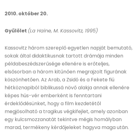
2010. október 20.
Gyűlölet
(La Haine, M. Kassovitz, 1995)
Kassovitz három szereplő egyetlen napját bemutató,
sokak által didaktikusnak tartott drámája minden
példabeszédszerűsége ellenére is erőteljes,
elsősorban a három kitűnően megrajzolt figurának
köszönhetően. Az Arab, a Zsidó és a Fekete fiú
hétköznapiból biblikussá növő alakja annak ellenére
képes hús-vér emberként is fenntartani
érdeklődésünket, hogy a film kezdetétől
megjósolható a tragikus végkifejlet, amely azonban
egy kulcsmozzanatát tekintve mégis homályban
marad, termékeny kérdőjeleket hagyva maga után.