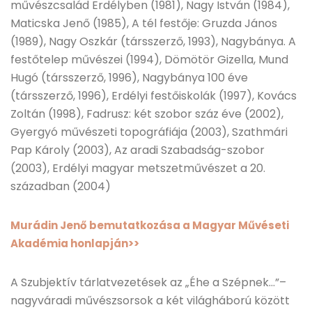
művészcsalád Erdélyben (1981), Nagy István (1984),
Maticska Jenő (1985), A tél festője: Gruzda János
(1989), Nagy Oszkár (társszerző, 1993), Nagybánya. A
festőtelep művészei (1994), Dömötör Gizella, Mund
Hugó (társszerző, 1996), Nagybánya 100 éve
(társszerző, 1996), Erdélyi festőiskolák (1997), Kovács
Zoltán (1998), Fadrusz: két szobor száz éve (2002),
Gyergyó művészeti topográfiája (2003), Szathmári
Pap Károly (2003), Az aradi Szabadság-szobor
(2003), Erdélyi magyar metszetművészet a 20.
században (2004)
Murádin Jenő bemutatkozása a Magyar Művéseti
Akadémia honlapján>>
A Szubjektív tárlatvezetések az „Éhe a Szépnek…”–
nagyváradi művészsorsok a két világháború között