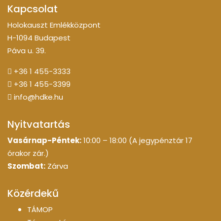
Kapcsolat
Holokauszt Emlékközpont
H-1094 Budapest
Páva u. 39.
+36 1 455-3333
+36 1 455-3399
info@hdke.hu
Nyitvatartás
Vasárnap-Péntek:
10:00 – 18:00 (A jegypénztár 17
órakor zár.)
Szombat:
Zárva
Közérdekű
TÁMOP