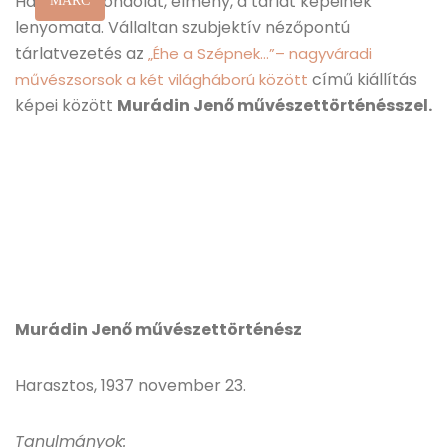
Hangulat, gondolat, élmény, a tárlat képeinek
MÁRC
lenyomata. Vállaltan szubjektív nézőpontú
tárlatvezetés az
„Éhe a Szépnek…”– nagyváradi
című kiállítás
művészsorsok a két világháború között
képei között
Murádin Jenő művészettörténésszel.
Murádin Jenő művészettörténész
Harasztos, 1937 november 23.
Tanulmányok: